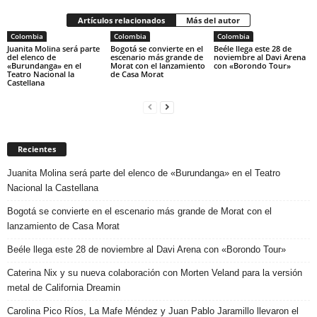
Artículos relacionados
Más del autor
Colombia
Colombia
Colombia
Juanita Molina será parte
Bogotá se convierte en el
Beéle llega este 28 de
del elenco de
escenario más grande de
noviembre al Davi Arena
«Burundanga» en el
Morat con el lanzamiento
con «Borondo Tour»
Teatro Nacional la
de Casa Morat
Castellana
Recientes
Juanita Molina será parte del elenco de «Burundanga» en el Teatro
Nacional la Castellana
Bogotá se convierte en el escenario más grande de Morat con el
lanzamiento de Casa Morat
Beéle llega este 28 de noviembre al Davi Arena con «Borondo Tour»
Caterina Nix y su nueva colaboración con Morten Veland para la versión
metal de California Dreamin
Carolina Pico Ríos, La Mafe Méndez y Juan Pablo Jaramillo llevaron el