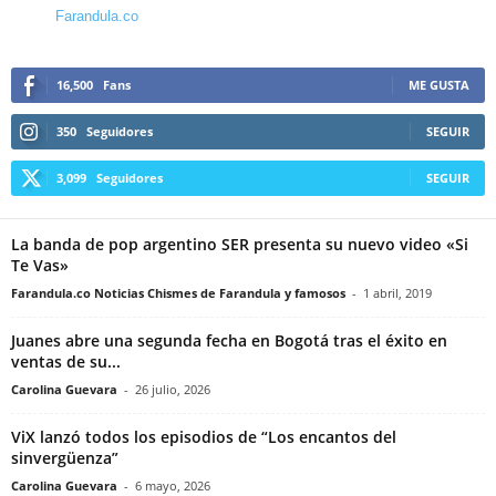
Farandula.co
16,500
Fans
ME GUSTA
350
Seguidores
SEGUIR
3,099
Seguidores
SEGUIR
La banda de pop argentino SER presenta su nuevo video «Si
Te Vas»
Farandula.co Noticias Chismes de Farandula y famosos
-
1 abril, 2019
Juanes abre una segunda fecha en Bogotá tras el éxito en
ventas de su...
Carolina Guevara
-
26 julio, 2026
ViX lanzó todos los episodios de “Los encantos del
sinvergüenza”
Carolina Guevara
-
6 mayo, 2026