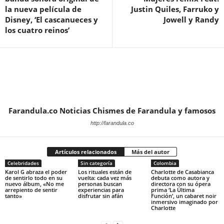
la nueva película de
Justin Quiles, Farruko y
Disney, ‘El cascanueces y
Jowell y Randy
los cuatro reinos’
Farandula.co Noticias Chismes de Farandula y famosos
http://farandula.co
Artículos relacionados
Más del autor
Celebridades
Sin categoría
Colombia
Karol G abraza el poder
Los rituales están de
Charlotte de Casabianca
de sentirlo todo en su
vuelta: cada vez más
debuta como autora y
nuevo álbum, «No me
personas buscan
directora con su ópera
arrepiento de sentir
experiencias para
prima ‘La Última
tanto»
disfrutar sin afán
Función’, un cabaret noir
inmersivo imaginado por
Charlotte