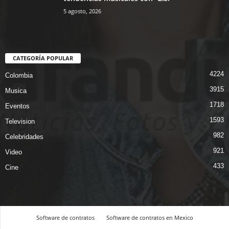
5 agosto, 2026
CATEGORÍA POPULAR
4224
Colombia
3915
Musica
1718
Eventos
1593
Television
982
Celebridades
921
Video
433
Cine
Software de contratos
Software de contratos en Mexico