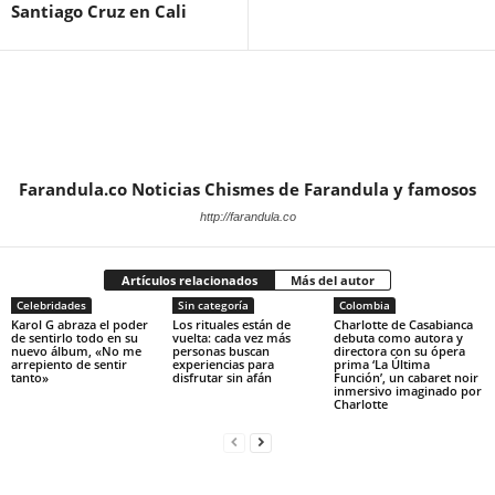
Santiago Cruz en Cali
Farandula.co Noticias Chismes de Farandula y famosos
http://farandula.co
Artículos relacionados
Más del autor
Celebridades
Sin categoría
Colombia
Karol G abraza el poder
Los rituales están de
Charlotte de Casabianca
de sentirlo todo en su
vuelta: cada vez más
debuta como autora y
nuevo álbum, «No me
personas buscan
directora con su ópera
arrepiento de sentir
experiencias para
prima ‘La Última
tanto»
disfrutar sin afán
Función’, un cabaret noir
inmersivo imaginado por
Charlotte