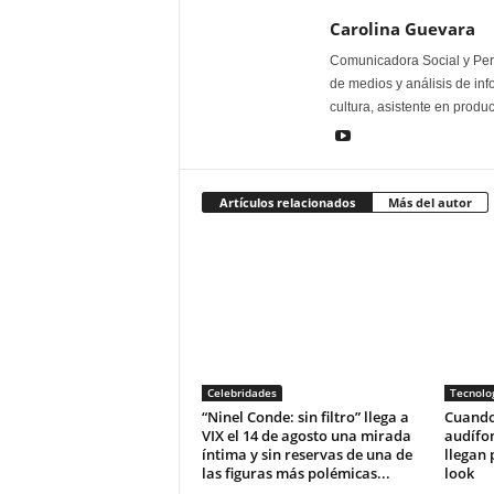
Carolina Guevara
Comunicadora Social y Peri
de medios y análisis de inf
cultura, asistente en produ
Artículos relacionados
Más del autor
Celebridades
Tecnolo
“Ninel Conde: sin filtro” llega a
Cuando 
VIX el 14 de agosto una mirada
audífo
íntima y sin reservas de una de
llegan 
las figuras más polémicas...
look