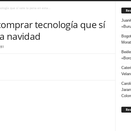
logía que sí vale la pena en esta...
Rec
Juani
comprar tecnología que sí
«Buru
ta navidad
Bogot
Morat
281
Beéle
«Boro
Cater
Velan
Carol
Jaram
Colo
Re