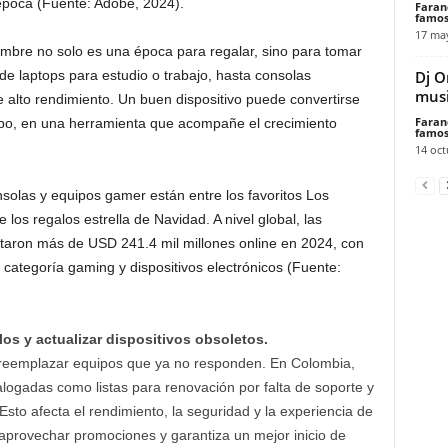
poca (Fuente: Adobe, 2024).
Faran
famos
17 ma
mbre no solo es una época para regalar, sino para tomar
Dj O
sde laptops para estudio o trabajo, hasta consolas
musi
 alto rendimiento. Un buen dispositivo puede convertirse
Faran
po, en una herramienta que acompañe el crecimiento
famos
14 oct
solas y equipos gamer están entre los favoritos Los
 los regalos estrella de Navidad. A nivel global, las
taron más de USD 241.4 mil millones online en 2024, con
 categoría gaming y dispositivos electrónicos (Fuente:
os y actualizar dispositivos obsoletos.
 reemplazar equipos que ya no responden. En Colombia,
logadas como listas para renovación por falta de soporte y
Esto afecta el rendimiento, la seguridad y la experiencia de
 aprovechar promociones y garantiza un mejor inicio de