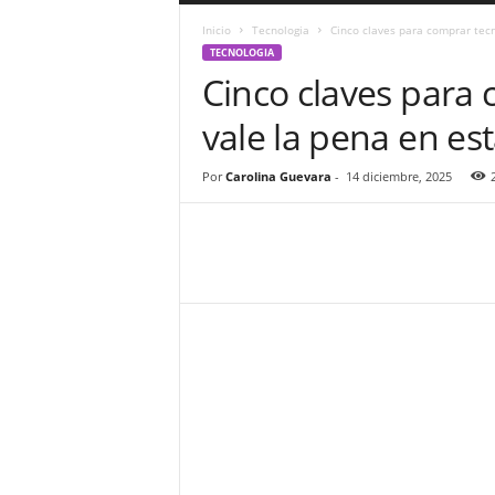
a
Inicio
Tecnologia
Cinco claves para comprar tecno
r
TECNOLOGIA
a
Cinco claves para 
n
d
vale la pena en es
u
l
a
Por
Carolina Guevara
-
14 diciembre, 2025
.
C
O
N
o
t
i
c
i
a
s
d
e