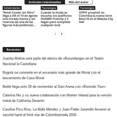
Artículos relacionados
Más del autor
Celebridades
Tecnologia
Tecnologia
“Ninel Conde: sin filtro”
Cuando la moda se
OPPO presentó en
llega a VIX el 14 de agosto
escucha: los audífonos
Colombia la nueva Serie
una mirada íntima y sin
HUAWEI FreeClip 2 S
Reno16 en el Maloka City
reservas de una de las
llegan para completar
Hall
figuras más polémicas...
cualquier look
Recientes
Juanita Molina será parte del elenco de «Burundanga» en el Teatro
Nacional la Castellana
Bogotá se convierte en el escenario más grande de Morat con el
lanzamiento de Casa Morat
Beéle llega este 28 de noviembre al Davi Arena con «Borondo Tour»
Caterina Nix y su nueva colaboración con Morten Veland para la versión
metal de California Dreamin
Carolina Pico Ríos, La Mafe Méndez y Juan Pablo Jaramillo llevaron el
second hand al front row de Colombiamoda 2026