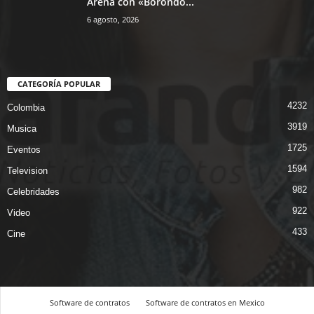
Arena con «Borondo...
6 agosto, 2026
CATEGORÍA POPULAR
4232
Colombia
3919
Musica
1725
Eventos
1594
Television
982
Celebridades
922
Video
433
Cine
Software de contratos
Software de contratos en Mexico