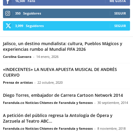
16,500
Fans
ME GUSTA
350
Seguidores
SEGUIR
3,099
Seguidores
SEGUIR
Jalisco, un destino mundialista: cultura, Pueblos Mágicos y
experiencias rumbo al Mundial FIFA 2026
Carolina Guevara
-
14 enero, 2026
«INDECENTES» LA NUEVA APUESTA MUSICAL DE ANDRÉS
CUERVO
Prensa de artistas
-
22 octubre, 2020
Diego Torres, embajador de Carrera Cartoon Network 2014
Farandula.co Noticias Chismes de Farandula y famosos
-
30 septiembre, 2014
A petición del público regresa la Antología de Ópera y
Zarzuela al Teatro ABC...
Farandula.co Noticias Chismes de Farandula y famosos
-
8 noviembre, 2018