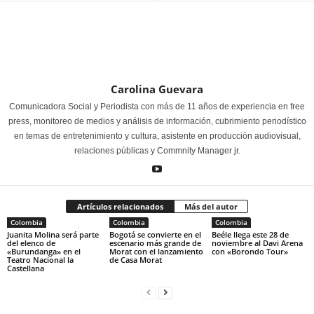
Carolina Guevara
Comunicadora Social y Periodista con más de 11 años de experiencia en free
press, monitoreo de medios y análisis de información, cubrimiento periodístico
en temas de entretenimiento y cultura, asistente en producción audiovisual,
relaciones públicas y Commnity Manager jr.
Artículos relacionados
Más del autor
Colombia
Colombia
Colombia
Juanita Molina será parte
Bogotá se convierte en el
Beéle llega este 28 de
del elenco de
escenario más grande de
noviembre al Davi Arena
«Burundanga» en el
Morat con el lanzamiento
con «Borondo Tour»
Teatro Nacional la
de Casa Morat
Castellana