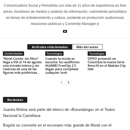
Comunicadora Social y Periodista con más de 11 años de experiencia en free
press, monitoreo de medios y análisis de información, cubrimiento periodístico
en temas de entretenimiento y cultura, asistente en producción audiovisual,
relaciones públicas y Commnity Manager jr.
Artículos relacionados
Más del autor
Celebridades
Tecnologia
Tecnologia
“Ninel Conde: sin filtro”
Cuando la moda se
OPPO presentó en
llega a VIX el 14 de agosto
escucha: los audífonos
Colombia la nueva Serie
una mirada íntima y sin
HUAWEI FreeClip 2 S
Reno16 en el Maloka City
reservas de una de las
llegan para completar
Hall
figuras más polémicas...
cualquier look
Recientes
Juanita Molina será parte del elenco de «Burundanga» en el Teatro
Nacional la Castellana
Bogotá se convierte en el escenario más grande de Morat con el