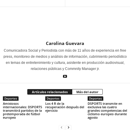
Carolina Guevara
Comunicadora Social y Periodista con más de 11 años de experiencia en free
press, monitoreo de medios y análisis de información, cubrimiento periodístico
en temas de entretenimiento y cultura, asistente en producción audiovisual,
relaciones públicas y Commnity Manager jr.
Artículos relacionados
Más del autor
Deportes
Deportes
Deportes
Amistosos
Los 4 R de la
DSPORTS transmite en
internacionales: DSPORTS
recuperación después del
exclusiva las cuatro
transmitirá partidos de la
ejercicio
grandes competencias del
pretemporada de fútbol
ciclismo europeo durante
europeo
agosto