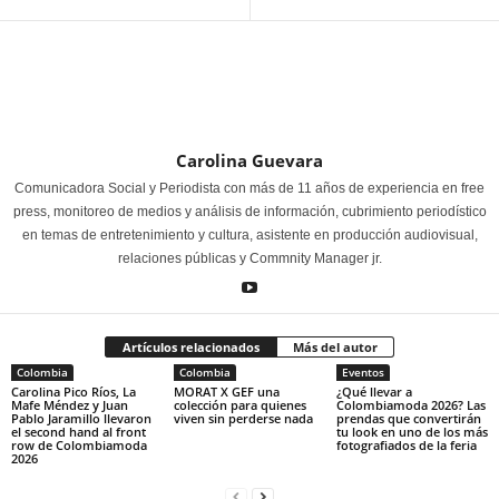
Carolina Guevara
Comunicadora Social y Periodista con más de 11 años de experiencia en free
press, monitoreo de medios y análisis de información, cubrimiento periodístico
en temas de entretenimiento y cultura, asistente en producción audiovisual,
relaciones públicas y Commnity Manager jr.
Artículos relacionados
Más del autor
Colombia
Colombia
Eventos
Carolina Pico Ríos, La
MORAT X GEF una
¿Qué llevar a
Mafe Méndez y Juan
colección para quienes
Colombiamoda 2026? Las
Pablo Jaramillo llevaron
viven sin perderse nada
prendas que convertirán
el second hand al front
tu look en uno de los más
row de Colombiamoda
fotografiados de la feria
2026