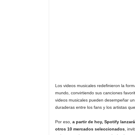
F
a
m
o
s
o
s
Los videos musicales redefinieron la form
mundo, convirtiendo sus canciones favorit
videos musicales pueden desempeñar un 
duraderas entre los fans y los artistas q
Por eso,
a partir de hoy, Spotify lanza
otros 10 mercados seleccionados
, inv