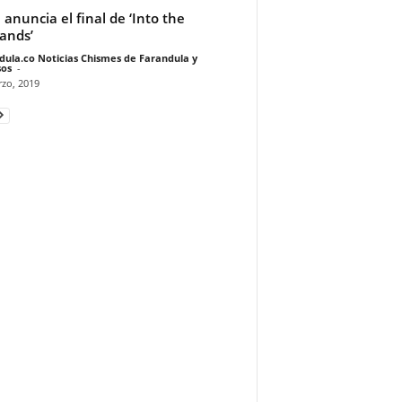
anuncia el final de ‘Into the
ands’
dula.co Noticias Chismes de Farandula y
os
-
zo, 2019