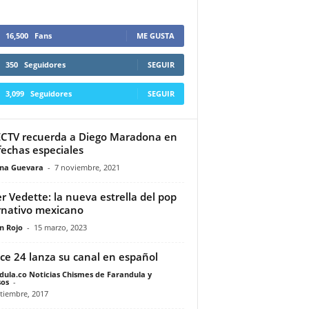
16,500
Fans
ME GUSTA
350
Seguidores
SEGUIR
3,099
Seguidores
SEGUIR
CTV recuerda a Diego Maradona en
fechas especiales
ina Guevara
-
7 noviembre, 2021
r Vedette: la nueva estrella del pop
rnativo mexicano
n Rojo
-
15 marzo, 2023
ce 24 lanza su canal en español
dula.co Noticias Chismes de Farandula y
os
-
tiembre, 2017