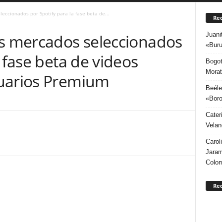
eccionados por Spotify para la fase beta de...
Rec
Juani
os mercados seleccionados
«Buru
 fase beta de videos
Bogot
Morat
suarios Premium
Beéle
«Boro
Cater
Velan
Carol
Jaram
Colo
Re