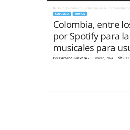
a
Inicio
Colombia
Colombia, entre los mercados sel
r
COLOMBIA
MUSICA
a
Colombia, entre l
n
d
por Spotify para la
u
l
musicales para u
a
.
C
Por
Carolina Guevara
-
13 marzo, 2024
639
O
N
o
t
i
c
i
a
s
d
e