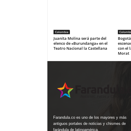
Colombia
Colombi
Juanita Molina será parte del
Bogotá 
elenco de «Burundanga» en el
escena
Teatro Nacional la Castellana
con el 
Morat
Farandula.co es uno de los mayores y más
antiguos portales de noticias y chismes de
farándula de latinoamérica.