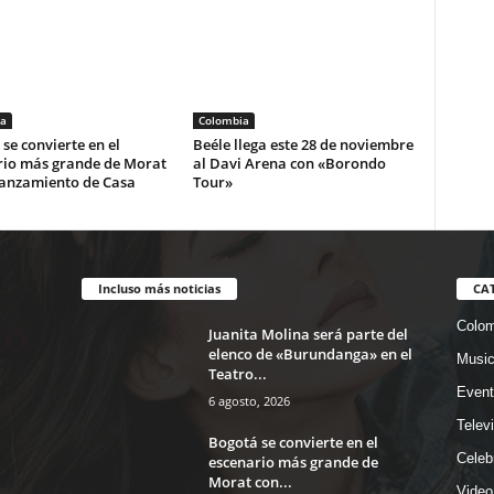
a
Colombia
se convierte en el
Beéle llega este 28 de noviembre
rio más grande de Morat
al Davi Arena con «Borondo
lanzamiento de Casa
Tour»
Incluso más noticias
CA
Colom
Juanita Molina será parte del
elenco de «Burundanga» en el
Musi
Teatro...
Event
6 agosto, 2026
Telev
Bogotá se convierte en el
Celeb
escenario más grande de
Morat con...
Video