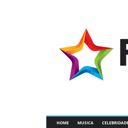
–
HOME
MUSICA
CELEBRIDAD
F