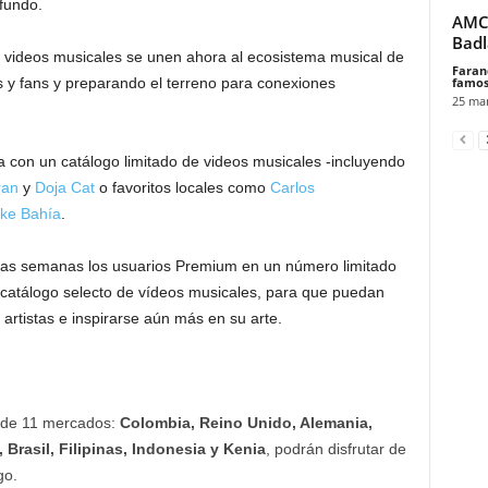
ofundo.
AMC 
Badl
os videos musicales se unen ahora al ecosistema musical de
Faran
famos
as y fans y preparando el terreno para conexiones
25 mar
a con un catálogo limitado de videos musicales -incluyendo
ran
y
Doja Cat
o favoritos locales como
Carlos
ke Bahía
.
imas semanas los usuarios Premium en un número limitado
 catálogo selecto de vídeos musicales, para que puedan
artistas e inspirarse aún más en su arte.
m de 11 mercados:
Colombia, Reino Unido, Alemania,
, Brasil, Filipinas, Indonesia y Kenia
, podrán disfrutar de
go.