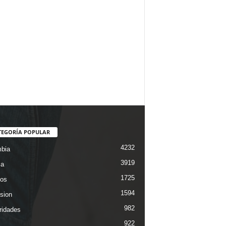
TEGORÍA POPULAR
4232
bia
3919
ca
1725
os
1594
ision
982
ridades
922