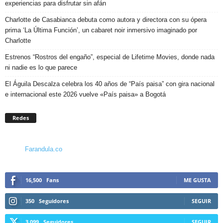
experiencias para disfrutar sin afán
Charlotte de Casabianca debuta como autora y directora con su ópera
prima ‘La Última Función’, un cabaret noir inmersivo imaginado por
Charlotte
Estrenos “Rostros del engaño”, especial de Lifetime Movies, donde nada
ni nadie es lo que parece
El Águila Descalza celebra los 40 años de “País paisa” con gira nacional
e internacional este 2026 vuelve «País paisa» a Bogotá
Redes
Farandula.co
16,500
Fans
ME GUSTA
350
Seguidores
SEGUIR
3,099
Seguidores
SEGUIR