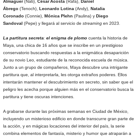
Almaguer
(Nati),
César Acosta
(Rafa),
Daniel
Ábrego
(Tenoch),
Leonardo Lotina
(Andy),
Natalia
Coronado
(Connie),
Mónica Plehn
(Paulina) y
Diego
Sandoval
(Pepe) y llegará al servicio de
streaming
en 2023.
La partitura secreta
:
el enigma de plomo
cuenta la historia de
Maya, una chica de 16 años que se inscribe en un prestigioso
conservatorio buscando respuestas a la enigmática desaparición
de su novio Leo, estudiante de la reconocida escuela de música.
Junto a un grupo de compañeros, Maya descubre una intrigante
partitura que, al interpretarla, les otorga extraños poderes. Ellos
intentarán mantener el descubrimiento en secreto, sin saber que el
peligro les acecha porque alguien más en el conservatorio busca la
partitura y tiene oscuras intenciones.
A grabarse durante las próximas semanas en Ciudad de México,
incluyendo un misterioso edificio en donde transcurre gran parte de
la acción, y en mágicas locaciones del interior del país, la serie
combina elementos de fantasía, misterio y humor que atraparán a