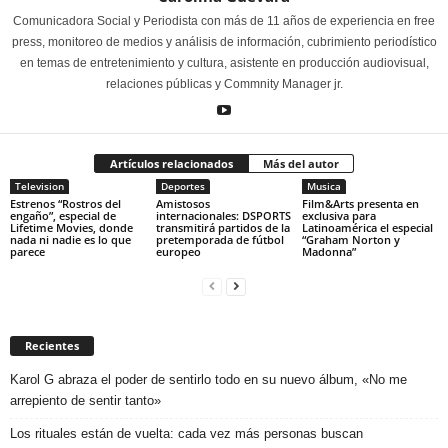
Comunicadora Social y Periodista con más de 11 años de experiencia en free
press, monitoreo de medios y análisis de información, cubrimiento periodístico
en temas de entretenimiento y cultura, asistente en producción audiovisual,
relaciones públicas y Commnity Manager jr.
Artículos relacionados
Más del autor
Television
Deportes
Musica
Estrenos “Rostros del
Amistosos
Film&Arts presenta en
engaño”, especial de
internacionales: DSPORTS
exclusiva para
Lifetime Movies, donde
transmitirá partidos de la
Latinoamérica el especial
nada ni nadie es lo que
pretemporada de fútbol
“Graham Norton y
parece
europeo
Madonna”
Recientes
Karol G abraza el poder de sentirlo todo en su nuevo álbum, «No me
arrepiento de sentir tanto»
Los rituales están de vuelta: cada vez más personas buscan