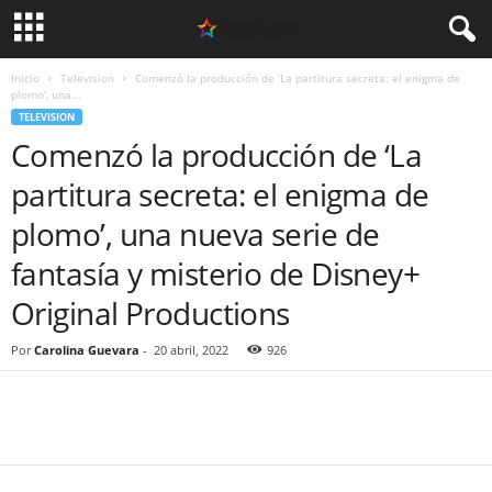
Inicio
Television
Comenzó la producción de ‘La partitura secreta: el enigma de
plomo’, una...
TELEVISION
Comenzó la producción de ‘La
partitura secreta: el enigma de
plomo’, una nueva serie de
fantasía y misterio de Disney+
Original Productions
Por
Carolina Guevara
-
20 abril, 2022
926