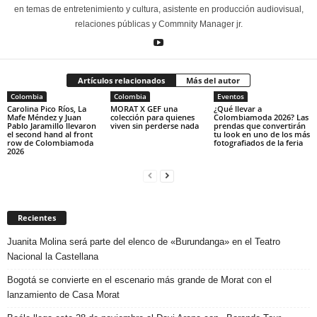
en temas de entretenimiento y cultura, asistente en producción audiovisual,
relaciones públicas y Commnity Manager jr.
Artículos relacionados
Más del autor
Colombia
Colombia
Eventos
Carolina Pico Ríos, La
MORAT X GEF una
¿Qué llevar a
Mafe Méndez y Juan
colección para quienes
Colombiamoda 2026? Las
Pablo Jaramillo llevaron
viven sin perderse nada
prendas que convertirán
el second hand al front
tu look en uno de los más
row de Colombiamoda
fotografiados de la feria
2026
Recientes
Juanita Molina será parte del elenco de «Burundanga» en el Teatro
Nacional la Castellana
Bogotá se convierte en el escenario más grande de Morat con el
lanzamiento de Casa Morat