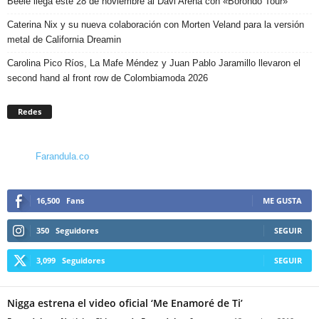
Beéle llega este 28 de noviembre al Davi Arena con «Borondo Tour»
Caterina Nix y su nueva colaboración con Morten Veland para la versión
metal de California Dreamin
Carolina Pico Ríos, La Mafe Méndez y Juan Pablo Jaramillo llevaron el
second hand al front row de Colombiamoda 2026
Redes
Farandula.co
16,500
Fans
ME GUSTA
350
Seguidores
SEGUIR
3,099
Seguidores
SEGUIR
Nigga estrena el video oficial ‘Me Enamoré de Ti’