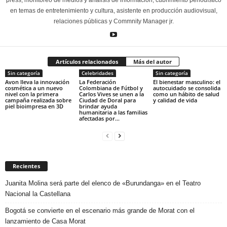
en temas de entretenimiento y cultura, asistente en producción audiovisual,
relaciones públicas y Commnity Manager jr.
Artículos relacionados
Más del autor
Sin categoría
Celebridades
Sin categoría
Avon lleva la innovación
La Federación
El bienestar masculino: el
cosmética a un nuevo
Colombiana de Fútbol y
autocuidado se consolida
nivel con la primera
Carlos Vives se unen a la
como un hábito de salud
campaña realizada sobre
Ciudad de Doral para
y calidad de vida
piel bioimpresa en 3D
brindar ayuda
humanitaria a las familias
afectadas por...
Recientes
Juanita Molina será parte del elenco de «Burundanga» en el Teatro
Nacional la Castellana
Bogotá se convierte en el escenario más grande de Morat con el
lanzamiento de Casa Morat