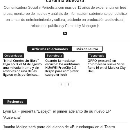
Carolina Guevara
Comunicadora Social y Periodista con más de 11 años de experiencia en free
press, monitoreo de medios y análisis de información, cubrimiento periodístico
en temas de entretenimiento y cultura, asistente en producción audiovisual,
relaciones públicas y Commnity Manager jr.
Artículos relacionados
Más del autor
Celebridades
Tecnologia
Tecnologia
“Ninel Conde: sin filtro”
Cuando la moda se
OPPO presentó en
llega a VIX el 14 de agosto
escucha: los audífonos
Colombia la nueva Serie
una mirada íntima y sin
HUAWEI FreeClip 2 S
Reno16 en el Maloka City
reservas de una de las
llegan para completar
Hall
figuras más polémicas...
cualquier look
Recientes
Lyon La F presenta “Espejo”, el primer adelanto de su nuevo EP
“Ausencia”
Juanita Molina será parte del elenco de «Burundanga» en el Teatro