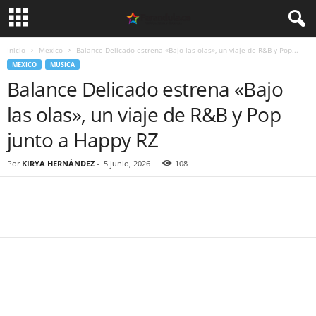
Inicio
Mexico
Balance Delicado estrena «Bajo las olas», un viaje de R&B y Pop...
MEXICO
MUSICA
Balance Delicado estrena «Bajo
las olas», un viaje de R&B y Pop
junto a Happy RZ
Por
KIRYA HERNÁNDEZ
-
5 junio, 2026
108