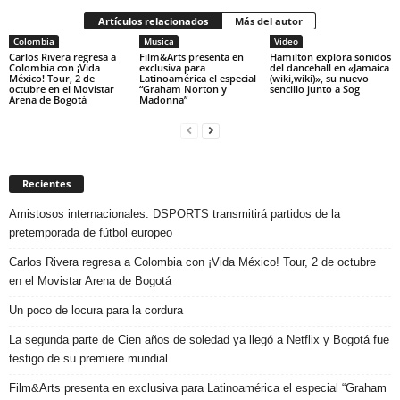
Artículos relacionados
Más del autor
Colombia
Musica
Video
Carlos Rivera regresa a
Film&Arts presenta en
Hamilton explora sonidos
Colombia con ¡Vida
exclusiva para
del dancehall en «Jamaica
México! Tour, 2 de
Latinoamérica el especial
(wiki,wiki)», su nuevo
octubre en el Movistar
“Graham Norton y
sencillo junto a Sog
Arena de Bogotá
Madonna”
Recientes
Amistosos internacionales: DSPORTS transmitirá partidos de la
pretemporada de fútbol europeo
Carlos Rivera regresa a Colombia con ¡Vida México! Tour, 2 de octubre
en el Movistar Arena de Bogotá
Un poco de locura para la cordura
La segunda parte de Cien años de soledad ya llegó a Netflix y Bogotá fue
testigo de su premiere mundial
Film&Arts presenta en exclusiva para Latinoamérica el especial “Graham