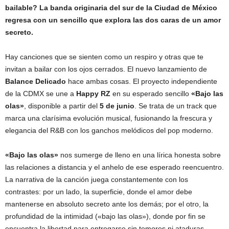
bailable? La banda originaria del sur de la Ciudad de México
regresa con un sencillo que explora las dos caras de un amor
secreto.
Hay canciones que se sienten como un respiro y otras que te
invitan a bailar con los ojos cerrados. El nuevo lanzamiento de
Balance Delicado
hace ambas cosas. El proyecto independiente
de la CDMX se une a
Happy RZ
en su esperado sencillo
«Bajo las
olas»
, disponible a partir del
5 de junio
. Se trata de un track que
marca una clarísima evolución musical, fusionando la frescura y
elegancia del R&B con los ganchos melódicos del pop moderno.
«Bajo las olas»
nos sumerge de lleno en una lírica honesta sobre
las relaciones a distancia y el anhelo de ese esperado reencuentro.
La narrativa de la canción juega constantemente con los
contrastes: por un lado, la superficie, donde el amor debe
mantenerse en absoluto secreto ante los demás; por el otro, la
profundidad de la intimidad («bajo las olas»), donde por fin se
encuentra la libertad para entregarse sin temores ni ataduras.