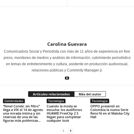
Carolina Guevara
Comunicadora Social y Periodista con más de 11 años de experiencia en free
press, monitoreo de medios y análisis de información, cubrimiento periodístico
en temas de entretenimiento y cultura, asistente en producción audiovisual,
relaciones públicas y Commnity Manager jr.
Artículos relacionados
Más del autor
Celebridades
Tecnologia
Tecnologia
“Ninel Conde: sin filtro”
Cuando la moda se
OPPO presentó en
llega a VIX el 14 de agosto
escucha: los audífonos
Colombia la nueva Serie
una mirada íntima y sin
HUAWEI FreeClip 2 S
Reno16 en el Maloka City
reservas de una de las
llegan para completar
Hall
figuras más polémicas...
cualquier look