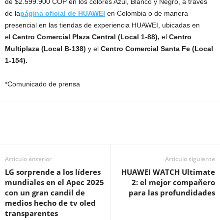
de $2.599.900 COP en los colores Azul, Blanco y Negro, a través
de la
página oficial de HUAWEI
en Colombia o de manera
presencial en las tiendas de experiencia HUAWEI, ubicadas en
el
Centro Comercial Plaza Central (Local 1-88),
el
Centro
Multiplaza (Local B-138)
y el
Centro Comercial Santa Fe (Local
1-154).
*Comunicado de prensa
Artículo anterior
Artículo siguiente
LG sorprende a los líderes
HUAWEI WATCH Ultimate
mundiales en el Apec 2025
2: el mejor compañero
con un gran candil de
para las profundidades
medios hecho de tv oled
transparentes