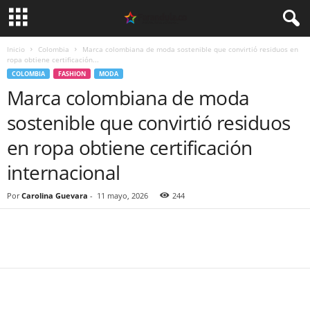
Inicio
Colombia
Marca colombiana de moda sostenible que convirtió residuos en
ropa obtiene certificación...
COLOMBIA
FASHION
MODA
Marca colombiana de moda
sostenible que convirtió residuos
en ropa obtiene certificación
internacional
Por
Carolina Guevara
-
11 mayo, 2026
244