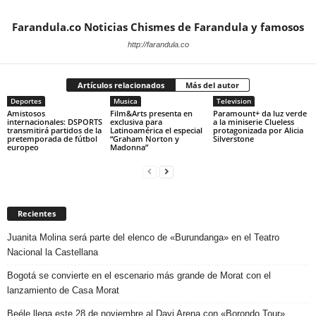
Farandula.co Noticias Chismes de Farandula y famosos
http://farandula.co
Artículos relacionados
Más del autor
Deportes
Musica
Television
Amistosos
Film&Arts presenta en
Paramount+ da luz verde
internacionales: DSPORTS
exclusiva para
a la miniserie Clueless
transmitirá partidos de la
Latinoamérica el especial
protagonizada por Alicia
pretemporada de fútbol
“Graham Norton y
Silverstone
europeo
Madonna”
Recientes
Juanita Molina será parte del elenco de «Burundanga» en el Teatro
Nacional la Castellana
Bogotá se convierte en el escenario más grande de Morat con el
lanzamiento de Casa Morat
Beéle llega este 28 de noviembre al Davi Arena con «Borondo Tour»