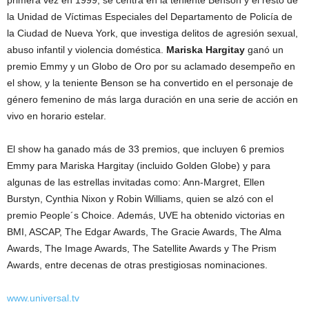
primera vez en 1999, se centra en la teniente Benson y el resto de
la Unidad de Víctimas Especiales del Departamento de Policía de
la Ciudad de Nueva York, que investiga delitos de agresión sexual,
abuso infantil y violencia doméstica.
Mariska Hargitay
ganó un
premio Emmy y un Globo de Oro por su aclamado desempeño en
el show, y ​​la teniente Benson se ha convertido en el personaje de
género femenino de más larga duración en una serie de acción en
vivo en horario estelar.
El show ha ganado más de 33 premios, que incluyen 6 premios
Emmy para Mariska Hargitay (incluido Golden Globe) y para
algunas de las estrellas invitadas como: Ann-Margret, Ellen
Burstyn, Cynthia Nixon y Robin Williams, quien se alzó con el
premio People´s Choice. Además, UVE ha obtenido victorias en
BMI, ASCAP, The Edgar Awards, The Gracie Awards, The Alma
Awards, The Image Awards, The Satellite Awards y The Prism
Awards, entre decenas de otras prestigiosas nominaciones.
www.universal.tv