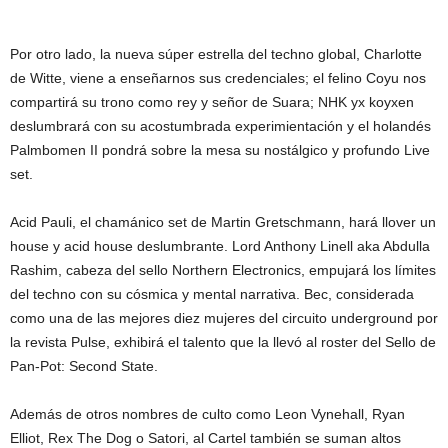
Por otro lado, la nueva súper estrella del techno global, Charlotte
de Witte, viene a enseñarnos sus credenciales; el felino Coyu nos
compartirá su trono como rey y señor de Suara; NHK yx koyxen
deslumbrará con su acostumbrada experimientación y el holandés
Palmbomen II pondrá sobre la mesa su nostálgico y profundo Live
set.
Acid Pauli, el chamánico set de Martin Gretschmann, hará llover un
house y acid house deslumbrante. Lord Anthony Linell aka Abdulla
Rashim, cabeza del sello Northern Electronics, empujará los límites
del techno con su cósmica y mental narrativa. Bec, considerada
como una de las mejores diez mujeres del circuito underground por
la revista Pulse, exhibirá el talento que la llevó al roster del Sello de
Pan-Pot: Second State.
Además de otros nombres de culto como Leon Vynehall, Ryan
Elliot, Rex The Dog o Satori, al Cartel también se suman altos