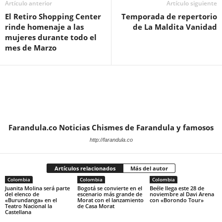
Artículo anterior
Artículo siguiente
El Retiro Shopping Center
Temporada de repertorio
rinde homenaje a las
de La Maldita Vanidad
mujeres durante todo el
mes de Marzo
Farandula.co Noticias Chismes de Farandula y famosos
http://farandula.co
Artículos relacionados
Más del autor
Colombia
Colombia
Colombia
Juanita Molina será parte
Bogotá se convierte en el
Beéle llega este 28 de
del elenco de
escenario más grande de
noviembre al Davi Arena
«Burundanga» en el
Morat con el lanzamiento
con «Borondo Tour»
Teatro Nacional la
de Casa Morat
Castellana