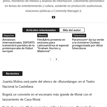
press, monitoreo de medios y análisis de información, cubrimiento periodístico
en temas de entretenimiento y cultura, asistente en producción audiovisual,
relaciones públicas y Commnity Manager jr.
Artículos relacionados
Más del autor
Deportes
Musica
Television
Amistosos
Film&Arts presenta en
Paramount+ da luz verde
internacionales: DSPORTS
exclusiva para
a la miniserie Clueless
transmitirá partidos de la
Latinoamérica el especial
protagonizada por Alicia
pretemporada de fútbol
“Graham Norton y
Silverstone
europeo
Madonna”
Recientes
Juanita Molina será parte del elenco de «Burundanga» en el Teatro
Nacional la Castellana
Bogotá se convierte en el escenario más grande de Morat con el
lanzamiento de Casa Morat