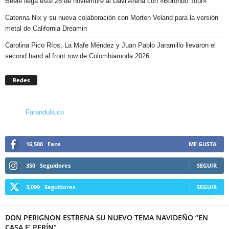
Beéle llega este 28 de noviembre al Davi Arena con «Borondo Tour»
Caterina Nix y su nueva colaboración con Morten Veland para la versión
metal de California Dreamin
Carolina Pico Ríos, La Mafe Méndez y Juan Pablo Jaramillo llevaron el
second hand al front row de Colombiamoda 2026
Redes
Farandula.co
16,500
Fans
ME GUSTA
350
Seguidores
SEGUIR
3,099
Seguidores
SEGUIR
DON PERIGNON ESTRENA SU NUEVO TEMA NAVIDEÑO “EN
CASA E’ PERÍN”