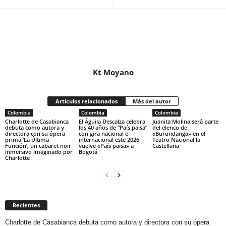
Kt Moyano
Artículos relacionados
Más del autor
Colombia
Colombia
Colombia
Charlotte de Casabianca
El Águila Descalza celebra
Juanita Molina será parte
debuta como autora y
los 40 años de “País paisa”
del elenco de
directora con su ópera
con gira nacional e
«Burundanga» en el
prima ‘La Última
internacional este 2026
Teatro Nacional la
Función’, un cabaret noir
vuelve «País paisa» a
Castellana
inmersivo imaginado por
Bogotá
Charlotte
Recientes
Charlotte de Casabianca debuta como autora y directora con su ópera