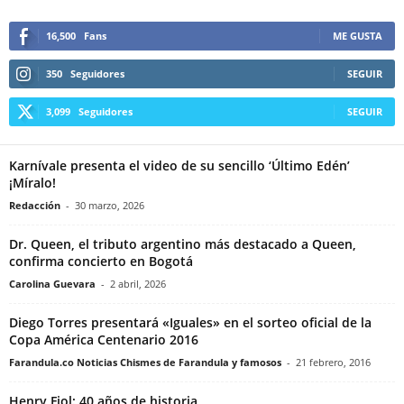
16,500
Fans
ME GUSTA
350
Seguidores
SEGUIR
3,099
Seguidores
SEGUIR
Karnívale presenta el video de su sencillo ‘Último Edén’
¡Míralo!
Redacción
-
30 marzo, 2026
Dr. Queen, el tributo argentino más destacado a Queen,
confirma concierto en Bogotá
Carolina Guevara
-
2 abril, 2026
Diego Torres presentará «Iguales» en el sorteo oficial de la
Copa América Centenario 2016
Farandula.co Noticias Chismes de Farandula y famosos
-
21 febrero, 2016
Henry Fiol: 40 años de historia