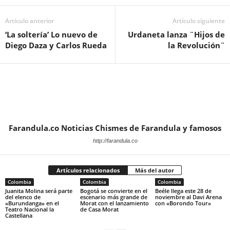
Artículo anterior
Artículo siguiente
‘La soltería’ Lo nuevo de
Urdaneta lanza ¨Hijos de
Diego Daza y Carlos Rueda
la Revolución¨
Farandula.co Noticias Chismes de Farandula y famosos
http://farandula.co
Artículos relacionados
Más del autor
Colombia
Colombia
Colombia
Juanita Molina será parte
Bogotá se convierte en el
Beéle llega este 28 de
del elenco de
escenario más grande de
noviembre al Davi Arena
«Burundanga» en el
Morat con el lanzamiento
con «Borondo Tour»
Teatro Nacional la
de Casa Morat
Castellana