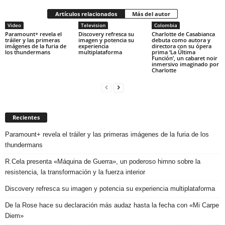
Artículos relacionados
Más del autor
Video
Television
Colombia
Paramount+ revela el
Discovery refresca su
Charlotte de Casabianca
tráiler y las primeras
imagen y potencia su
debuta como autora y
imágenes de la furia de
experiencia
directora con su ópera
los thundermans
multiplataforma
prima ‘La Última
Función’, un cabaret noir
inmersivo imaginado por
Charlotte
Recientes
Paramount+ revela el tráiler y las primeras imágenes de la furia de los
thundermans
R.Cela presenta «Máquina de Guerra», un poderoso himno sobre la
resistencia, la transformación y la fuerza interior
Discovery refresca su imagen y potencia su experiencia multiplataforma
De la Rose hace su declaración más audaz hasta la fecha con «Mi Carpe
Diem»