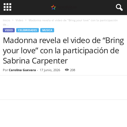
Inicio
Video
Madonna revela el video de “Bring your love” con la participación
de...
VIDEO
CELEBRIDADES
MUSICA
Madonna revela el video de “Bring
your love” con la participación de
Sabrina Carpenter
Por
Carolina Guevara
-
17 junio, 2026
208