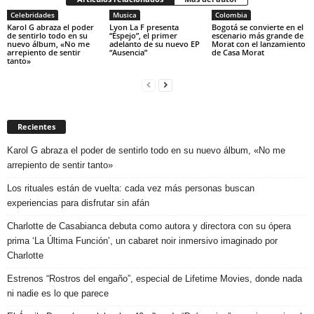
Celebridades
Musica
Colombia
Karol G abraza el poder
Lyon La F presenta
Bogotá se convierte en el
de sentirlo todo en su
“Espejo”, el primer
escenario más grande de
nuevo álbum, «No me
adelanto de su nuevo EP
Morat con el lanzamiento
arrepiento de sentir
“Ausencia”
de Casa Morat
tanto»
Recientes
Karol G abraza el poder de sentirlo todo en su nuevo álbum, «No me
arrepiento de sentir tanto»
Los rituales están de vuelta: cada vez más personas buscan
experiencias para disfrutar sin afán
Charlotte de Casabianca debuta como autora y directora con su ópera
prima ‘La Última Función’, un cabaret noir inmersivo imaginado por
Charlotte
Estrenos “Rostros del engaño”, especial de Lifetime Movies, donde nada
ni nadie es lo que parece