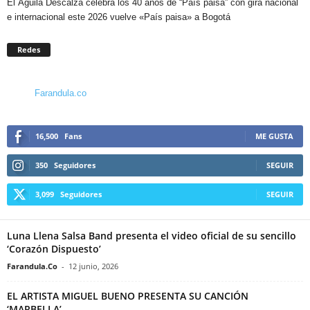
El Águila Descalza celebra los 40 años de “País paisa” con gira nacional
e internacional este 2026 vuelve «País paisa» a Bogotá
Redes
Farandula.co
16,500
Fans
ME GUSTA
350
Seguidores
SEGUIR
3,099
Seguidores
SEGUIR
Luna Llena Salsa Band presenta el video oficial de su sencillo
‘Corazón Dispuesto’
Farandula.Co
-
12 junio, 2026
EL ARTISTA MIGUEL BUENO PRESENTA SU CANCIÓN
‘MARBELLA’