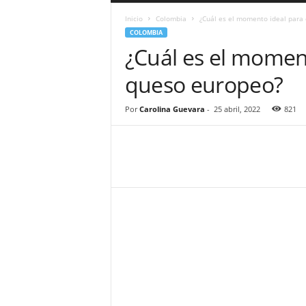
a
Inicio
Colombia
¿Cuál es el momento ideal para
r
COLOMBIA
a
¿Cuál es el moment
n
d
queso europeo?
u
l
a
Por
Carolina Guevara
-
25 abril, 2022
821
.
C
O
N
o
t
i
c
i
a
s
d
e