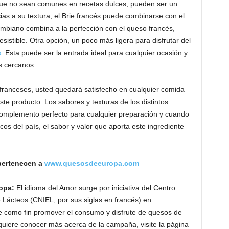
nque no sean comunes en recetas dulces, pueden ser un
cias a su textura, el Brie francés puede combinarse con el
ombiano combina a la perfección con el queso francés,
sistible. Otra opción, un poco más ligera para disfrutar del
s
. Esta puede ser la entrada ideal para cualquier ocasión y
s cercanos.
 franceses, usted quedará satisfecho en cualquier comida
este producto. Los sabores y texturas de los distintos
complemento perfecto para cualquier preparación y cuando
os del país, el sabor y valor que aporta este ingrediente
pertenecen a
www.quesosdeeuropa.com
ropa:
El idioma del Amor surge por iniciativa del Centro
 Lácteos (CNIEL, por sus siglas en francés) en
e como fin promover el consumo y disfrute de quesos de
quiere conocer más acerca de la campaña, visite la página