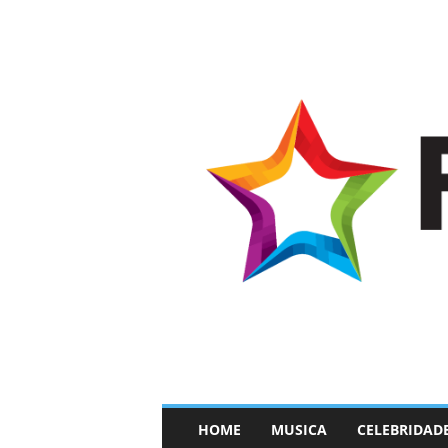
–
HOME
MUSICA
CELEBRIDAD
F