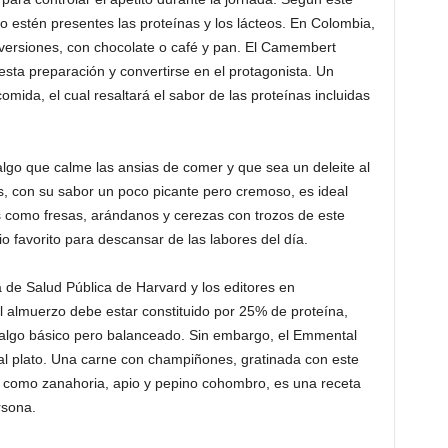
 estén presentes las proteínas y los lácteos. En Colombia,
versiones, con chocolate o café y pan. El Camembert
esta preparación y convertirse en el protagonista. Un
mida, el cual resaltará el sabor de las proteínas incluidas
lgo que calme las ansias de comer y que sea un deleite al
s, con su sabor un poco picante pero cremoso, es ideal
 como fresas, arándanos y cerezas con trozos de este
o favorito para descansar de las labores del día.
 de Salud Pública de Harvard y los editores en
el almuerzo debe estar constituido por 25% de proteína,
algo básico pero balanceado. Sin embargo, el Emmental
al plato. Una carne con champiñones, gratinada con este
como zanahoria, apio y pepino cohombro, es una receta
rsona.