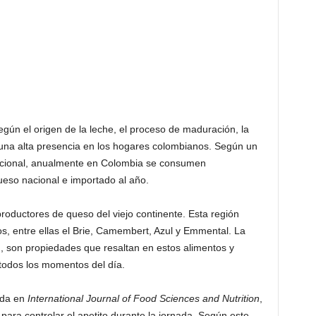
gún el origen de la leche, el proceso de maduración, la
en una alta presencia en los hogares colombianos. Según un
nacional, anualmente en Colombia se consumen
eso nacional e importado al año.
productores de queso del viejo continente. Esta región
, entre ellas el Brie, Camembert, Azul y Emmental. La
d, son propiedades que resaltan en estos alimentos y
todos los momentos del día.
ada en
International Journal of Food Sciences and Nutrition
,
para controlar el apetito durante la jornada. Según este