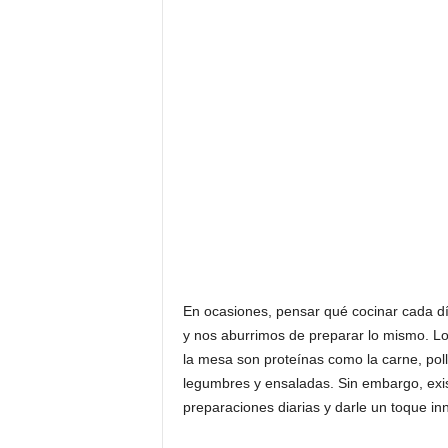
F
a
m
o
s
o
s
En ocasiones, pensar qué cocinar cada dí
y nos aburrimos de preparar lo mismo. Lo
la mesa son proteínas como la carne, po
legumbres y ensaladas. Sin embargo, exi
preparaciones diarias y darle un toque i