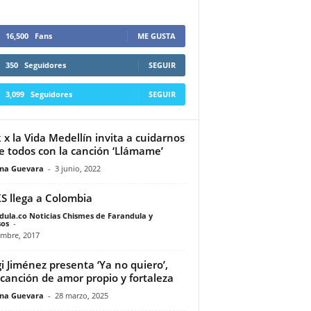
16,500
Fans
ME GUSTA
350
Seguidores
SEGUIR
3,099
Seguidores
SEGUIR
 x la Vida Medellín invita a cuidarnos
e todos con la canción ‘Llámame’
ina Guevara
-
3 junio, 2022
S llega a Colombia
dula.co Noticias Chismes de Farandula y
os
-
embre, 2017
i Jiménez presenta ‘Ya no quiero’,
canción de amor propio y fortaleza
ina Guevara
-
28 marzo, 2025