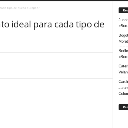
 cada tipo de queso europeo?
Rec
Juani
o ideal para cada tipo de
«Buru
Bogot
Morat
Beéle
«Boro
Cater
Velan
Carol
Jaram
Colo
Re