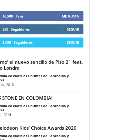
16,500
Fans
ME GUSTA
350
Seguidores
SEGUIR
3,099
Seguidores
SEGUIR
amo’ el nuevo sencillo de Piso 21 feat.
o Londra
dula.co Noticias Chismes de Farandula y
os
-
zo, 2018
S STONE EN COLOMBIA!
dula.co Noticias Chismes de Farandula y
os
-
io, 2014
elodeon Kids’ Choice Awards 2020
dula.co Noticias Chismes de Farandula y
os
-