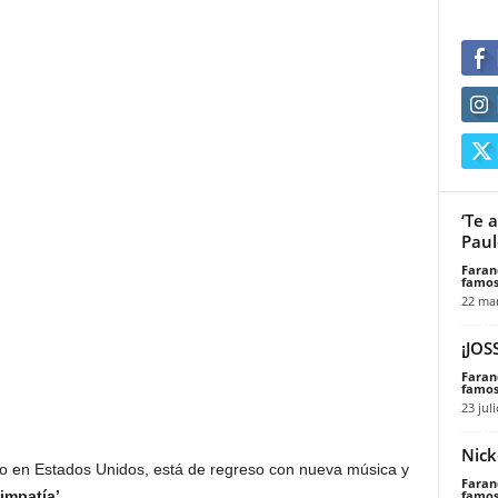
‘Te 
Paul
Faran
famos
22 mar
¡JOS
Faran
famos
23 jul
Nick
do en Estados Unidos, está de regreso con nueva música y
Faran
famos
impatía’
.