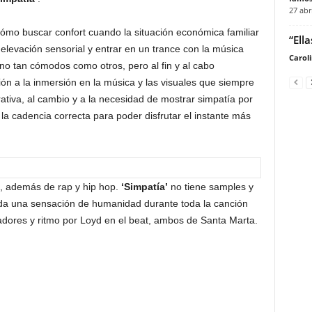
27 abr
ómo buscar confort cuando la situación económica familiar
“Ell
levación sensorial y entrar en un trance con la música
Carol
o tan cómodos como otros, pero al fin y al cabo
n a la inmersión en la música y las visuales que siempre
rrativa, al cambio y a la necesidad de mostrar simpatía por
la cadencia correcta para poder disfrutar el instante más
B, además de rap y hip hop.
‘Simpatía’
no tiene samples y
 da una sensación de humanidad durante toda la canción
adores y ritmo por Loyd en el beat, ambos de Santa Marta.