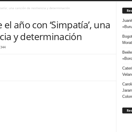
atía’, una canción de resiliencia y determinación
Rec
Juani
el año con ‘Simpatía’, una
«Buru
ncia y determinación
Bogot
Morat
344
Beéle
«Boro
Cater
Velan
Carol
Jaram
Colo
Re