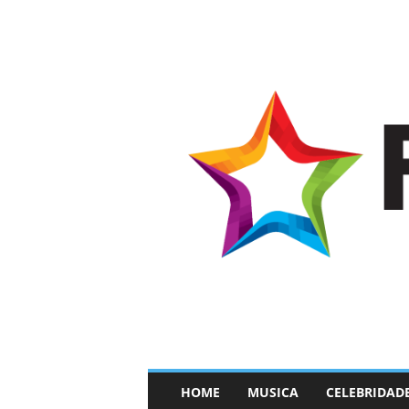
–
HOME
MUSICA
CELEBRIDAD
F