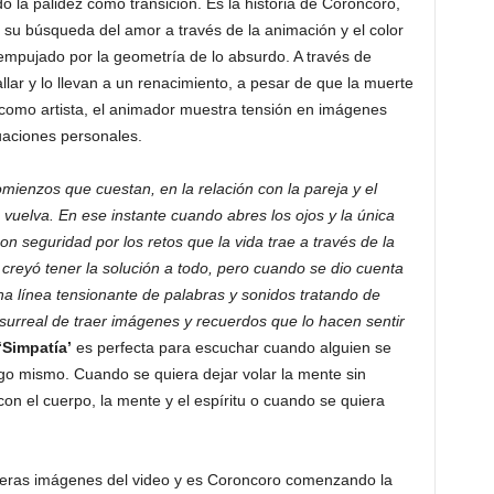
do la palidez como transición. Es la historia de Coroncoro,
 su búsqueda del amor a través de la animación y el color
 empujado por la geometría de lo absurdo. A través de
llar y lo llevan a un renacimiento, a pesar de que la muerte
l como artista, el animador muestra tensión en imágenes
uaciones personales.
mienzos que cuestan, en la relación con la pareja y el
 vuelva. En ese instante cuando abres los ojos y la única
n seguridad por los retos que la vida trae a través de la
 creyó tener la solución a todo, pero cuando se dio cuenta
na línea tensionante de palabras y sonidos tratando de
 surreal de traer imágenes y recuerdos que lo hacen sentir
‘Simpatía’
es perfecta para escuchar cuando alguien se
igo mismo. Cuando se quiera dejar volar la mente sin
on el cuerpo, la mente y el espíritu o cuando se quiera
imeras imágenes del video y es Coroncoro comenzando la