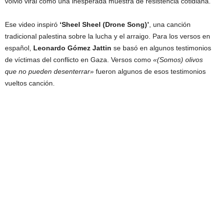
volvió viral como una inesperada muestra de resistencia cotidiana.
Ese video inspiró
‘Sheel Sheel (Drone Song)’
, una canción
tradicional palestina sobre la lucha y el arraigo. Para los versos en
español,
Leonardo Gómez Jattin
se basó en algunos testimonios
de víctimas del conflicto en Gaza. Versos como
«(Somos) olivos
que no pueden desenterrar»
fueron algunos de esos testimonios
vueltos canción.