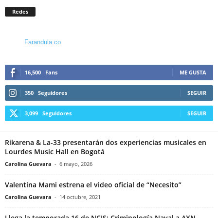
Redes
Farandula.co
16,500
Fans
ME GUSTA
350
Seguidores
SEGUIR
3,099
Seguidores
SEGUIR
Rikarena & La-33 presentarán dos experiencias musicales en
Lourdes Music Hall en Bogotá
Carolina Guevara
-
6 mayo, 2026
Valentina Mami estrena el video oficial de “Necesito”
Carolina Guevara
-
14 octubre, 2021
Llega la temporada 16 de NCIS: Criminología Naval a AXN