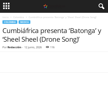
Inicio
Colombia
Cumbiáfrica presenta ‘Batonga’ y ‘Sheel Sheel (Drone Song)’
COLOMBIA
MUSICA
Cumbiáfrica presenta ‘Batonga’ y
‘Sheel Sheel (Drone Song)’
Por
Redacción
-
12 junio, 2026
116