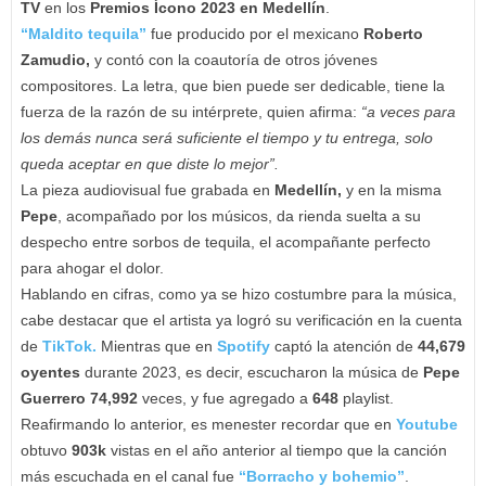
TV
en los
Premios Ícono 2023 en Medellín
.
“Maldito tequila”
fue producido por el mexicano
Roberto
Zamudio,
y contó con la coautoría de otros jóvenes
compositores. La letra, que bien puede ser dedicable, tiene la
fuerza de la razón de su intérprete, quien afirma:
“a veces para
los demás nunca será suficiente el tiempo y tu entrega, solo
queda aceptar en que diste lo mejor”.
La pieza audiovisual fue grabada en
Medellín,
y en la misma
Pepe
, acompañado por los músicos, da rienda suelta a su
despecho entre sorbos de tequila, el acompañante perfecto
para ahogar el dolor.
Hablando en cifras, como ya se hizo costumbre para la música,
cabe destacar que el artista ya logró su verificación en la cuenta
de
TikTok.
Mientras que en
Spotify
captó la atención de
44,679
oyentes
durante 2023, es decir, escucharon la música de
Pepe
Guerrero 74,992
veces, y fue agregado a
648
playlist.
Reafirmando lo anterior, es menester recordar que en
Youtube
obtuvo
903k
vistas en el año anterior al tiempo que la canción
más escuchada en el canal fue
“Borracho y bohemio”
.