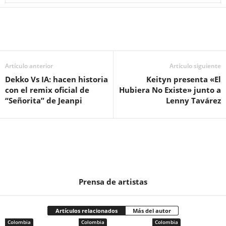
Artículo anterior
Artículo siguiente
Dekko Vs IA: hacen historia
Keityn presenta «El
con el remix oficial de
Hubiera No Existe» junto a
“Señorita” de Jeanpi
Lenny Tavárez
Prensa de artistas
Artículos relacionados
Más del autor
Colombia
Colombia
Colombia