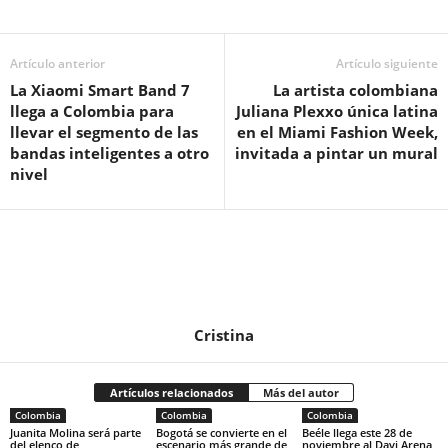
Artículo anterior
Artículo siguiente
La Xiaomi Smart Band 7
La artista colombiana
llega a Colombia para
Juliana Plexxo única latina
llevar el segmento de las
en el Miami Fashion Week,
bandas inteligentes a otro
invitada a pintar un mural
nivel
Cristina
Artículos relacionados
Más del autor
Colombia
Colombia
Colombia
Juanita Molina será parte
Bogotá se convierte en el
Beéle llega este 28 de
del elenco de
escenario más grande de
noviembre al Davi Arena