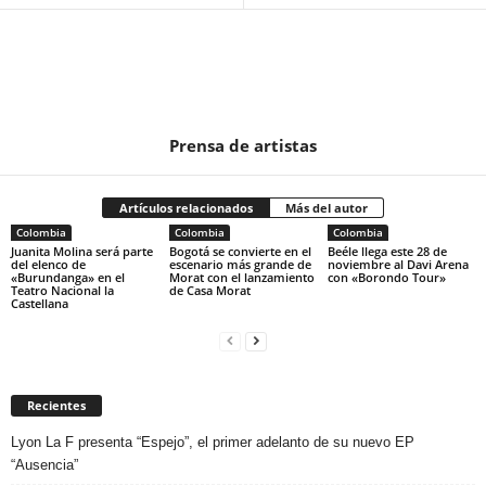
Prensa de artistas
Artículos relacionados
Más del autor
Colombia
Colombia
Colombia
Juanita Molina será parte
Bogotá se convierte en el
Beéle llega este 28 de
del elenco de
escenario más grande de
noviembre al Davi Arena
«Burundanga» en el
Morat con el lanzamiento
con «Borondo Tour»
Teatro Nacional la
de Casa Morat
Castellana
Recientes
Lyon La F presenta “Espejo”, el primer adelanto de su nuevo EP
“Ausencia”