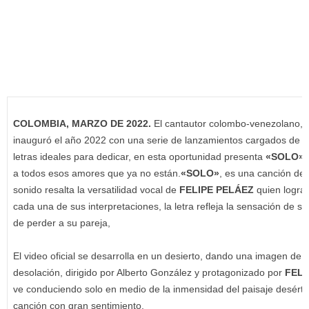
COLOMBIA, MARZO DE 2022.
El cantautor colombo-venezolano,
inauguró el año 2022 con una serie de lanzamientos cargados de so
letras ideales para dedicar, en esta oportunidad presenta
«SOLO»
u
a todos esos amores que ya no están.
«SOLO»
, es una canción de
sonido resalta la versatilidad vocal de
FELIPE PELÁEZ
quien logra 
cada una de sus interpretaciones, la letra refleja la sensación de so
de perder a su pareja,
El video oficial se desarrolla en un desierto, dando una imagen de n
desolación, dirigido por Alberto González y protagonizado por
FELI
ve conduciendo solo en medio de la inmensidad del paisaje desértic
canción con gran sentimiento.