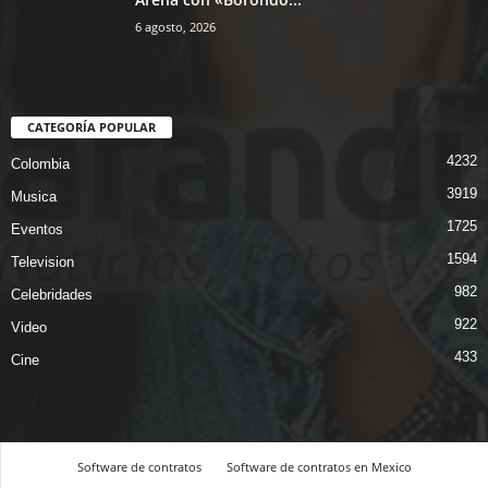
6 agosto, 2026
CATEGORÍA POPULAR
4232
Colombia
3919
Musica
1725
Eventos
1594
Television
982
Celebridades
922
Video
433
Cine
Software de contratos
Software de contratos en Mexico