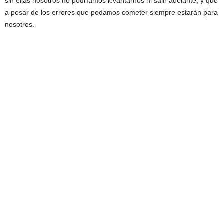
sin ellas nosotros no podríamos levantarnos ni salir adelante, y que
a pesar de los errores que podamos cometer siempre estarán para
nosotros.