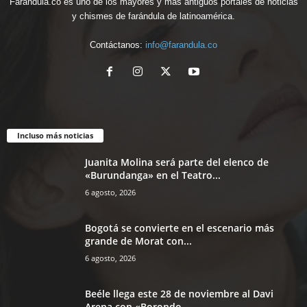
Farandula.co es uno de los mayores y más antiguos portales de noticias
y chismes de farándula de latinoamérica.
Contáctanos:
info@farandula.co
Incluso más noticias
Juanita Molina será parte del elenco de
«Burundanga» en el Teatro...
6 agosto, 2026
Bogotá se convierte en el escenario más
grande de Morat con...
6 agosto, 2026
Beéle llega este 28 de noviembre al Davi
Arena con «Borondo...