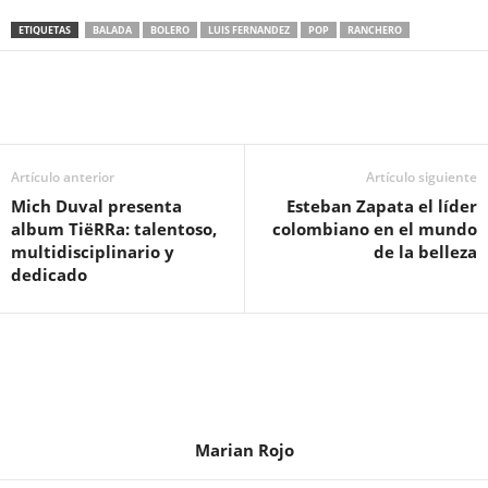
ETIQUETAS
BALADA
BOLERO
LUIS FERNANDEZ
POP
RANCHERO
Artículo anterior
Artículo siguiente
Mich Duval presenta
Esteban Zapata el líder
album TiëRRa: talentoso,
colombiano en el mundo
multidisciplinario y
de la belleza
dedicado
Marian Rojo