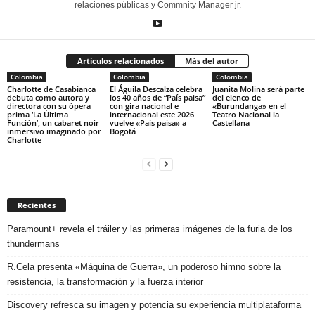
relaciones públicas y Commnity Manager jr.
Artículos relacionados
Más del autor
Colombia
Colombia
Colombia
Charlotte de Casabianca
El Águila Descalza celebra
Juanita Molina será parte
debuta como autora y
los 40 años de “País paisa”
del elenco de
directora con su ópera
con gira nacional e
«Burundanga» en el
prima ‘La Última
internacional este 2026
Teatro Nacional la
Función’, un cabaret noir
vuelve «País paisa» a
Castellana
inmersivo imaginado por
Bogotá
Charlotte
Recientes
Paramount+ revela el tráiler y las primeras imágenes de la furia de los
thundermans
R.Cela presenta «Máquina de Guerra», un poderoso himno sobre la
resistencia, la transformación y la fuerza interior
Discovery refresca su imagen y potencia su experiencia multiplataforma