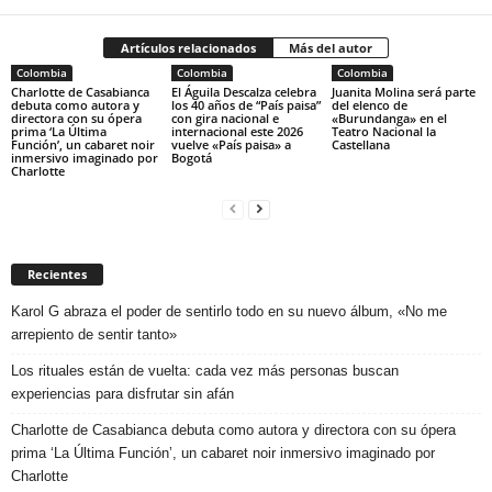
Artículos relacionados
Más del autor
Colombia
Colombia
Colombia
Charlotte de Casabianca
El Águila Descalza celebra
Juanita Molina será parte
debuta como autora y
los 40 años de “País paisa”
del elenco de
directora con su ópera
con gira nacional e
«Burundanga» en el
prima ‘La Última
internacional este 2026
Teatro Nacional la
Función’, un cabaret noir
vuelve «País paisa» a
Castellana
inmersivo imaginado por
Bogotá
Charlotte
Recientes
Karol G abraza el poder de sentirlo todo en su nuevo álbum, «No me
arrepiento de sentir tanto»
Los rituales están de vuelta: cada vez más personas buscan
experiencias para disfrutar sin afán
Charlotte de Casabianca debuta como autora y directora con su ópera
prima ‘La Última Función’, un cabaret noir inmersivo imaginado por
Charlotte