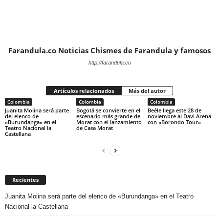
Farandula.co Noticias Chismes de Farandula y famosos
http://farandula.co
Artículos relacionados
Más del autor
Colombia
Colombia
Colombia
Juanita Molina será parte
Bogotá se convierte en el
Beéle llega este 28 de
del elenco de
escenario más grande de
noviembre al Davi Arena
«Burundanga» en el
Morat con el lanzamiento
con «Borondo Tour»
Teatro Nacional la
de Casa Morat
Castellana
Recientes
Juanita Molina será parte del elenco de «Burundanga» en el Teatro
Nacional la Castellana