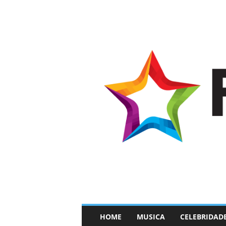
–
HOME
MUSICA
CELEBRIDAD
F