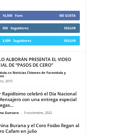
16,500
Fans
ME GUSTA
350
Seguidores
SEGUIR
3,099
Seguidores
SEGUIR
LO ALBORÁN PRESENTA EL VIDEO
IAL DE “PASOS DE CERO”
dula.co Noticias Chismes de Farandula y
os
-
ro, 2015
r Rapidísimo celebró el Día Nacional
Mensajero con una entrega especial
egas...
ina Guevara
-
3 noviembre, 2022
ina Burana y el Coro Fosbo llegan al
ro Cafam en julio