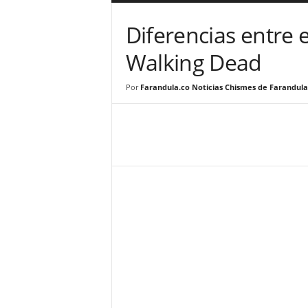
a
r
Diferencias entre e
a
n
Walking Dead
d
u
Por
Farandula.co Noticias Chismes de Farandula
l
a
.
C
O
N
o
t
i
c
i
a
s
d
e