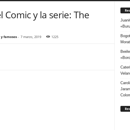
Rec
l Comic y la serie: The
Juani
«Buru
Bogot
 y famosos
-
7 marzo, 2019
1225
Morat
Beéle
«Boro
Cater
Velan
Carol
Jaram
Colo
Re