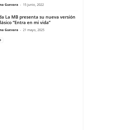
ina Guevara
-
15 junio, 2022
a La MB presenta su nueva versión
clásico “Entra en mi vida”
ina Guevara
-
21 mayo, 2025