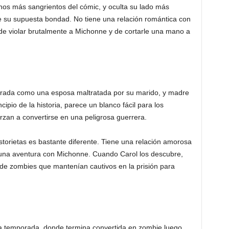
nos más sangrientos del cómic, y oculta su lado más
e su supuesta bondad. No tiene una relación romántica con
 de violar brutalmente a Michonne y de cortarle una mano a
rada como una esposa maltratada por su marido, y madre
ipio de la historia, parece un blanco fácil para los
erzan a convertirse en una peligrosa guerrera.
storietas es bastante diferente. Tiene una relación amorosa
 una aventura con Michonne. Cuando Carol los descubre,
de zombies que mantenían cautivos en la prisión para
da temporada, donde termina convertida en zombie luego