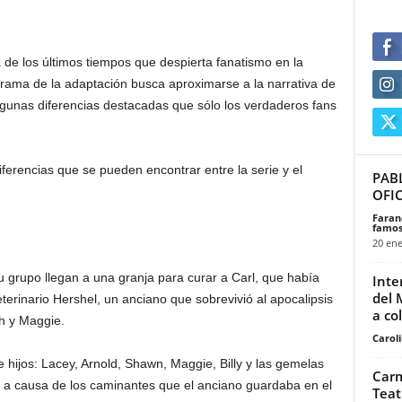
 de los últimos tiempos que despierta fanatismo en la
a trama de la adaptación busca aproximarse a la narrativa de
algunas diferencias destacadas que sólo los verdaderos fans
ferencias que se pueden encontrar entre la serie y el
PAB
OFIC
Faran
famos
20 ene
u grupo llegan a una granja para curar a Carl, que había
Inte
del 
veterinario Hershel, un anciano que sobrevivió al apocalipsis
a col
th y Maggie.
Carol
ete hijos: Lacey, Arnold, Shawn, Maggie, Billy y las gemelas
Carm
 a causa de los caminantes que el anciano guardaba en el
Teat