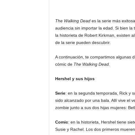
F
a
m
o
The Walking Dead
es la serie más exitosa
s
audiencia sin importar la edad. Si bien l
o
la historieta de Robert Kirkman, existen 
s
de la serie pueden descubrir.
A continuación, te compartimos algunas di
cómic de
The Walking Dead.
Hershel y sus hijos
Serie
: en la segunda temporada, Rick y s
sido alcanzado por una bala. Allí vive el 
zombie junto a sus dos hijas mujeres: Be
Comic
: en la historieta, Hershel tiene si
Susie y Rachel. Los dos primeros mueren