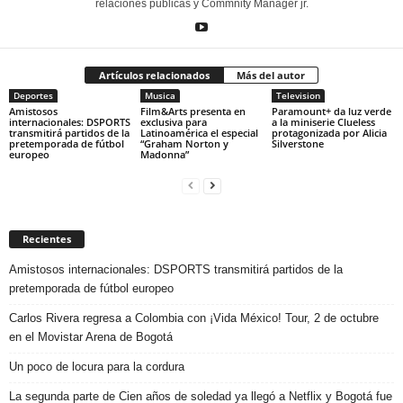
relaciones públicas y Commnity Manager jr.
Artículos relacionados
Más del autor
Deportes
Musica
Television
Amistosos
Film&Arts presenta en
Paramount+ da luz verde
internacionales: DSPORTS
exclusiva para
a la miniserie Clueless
transmitirá partidos de la
Latinoamérica el especial
protagonizada por Alicia
pretemporada de fútbol
“Graham Norton y
Silverstone
europeo
Madonna”
Recientes
Amistosos internacionales: DSPORTS transmitirá partidos de la
pretemporada de fútbol europeo
Carlos Rivera regresa a Colombia con ¡Vida México! Tour, 2 de octubre
en el Movistar Arena de Bogotá
Un poco de locura para la cordura
La segunda parte de Cien años de soledad ya llegó a Netflix y Bogotá fue