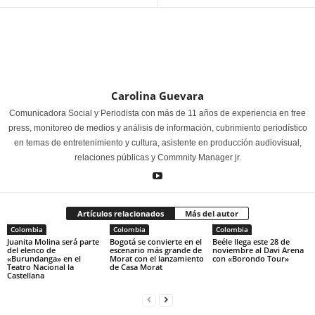
Carolina Guevara
Comunicadora Social y Periodista con más de 11 años de experiencia en free
press, monitoreo de medios y análisis de información, cubrimiento periodístico
en temas de entretenimiento y cultura, asistente en producción audiovisual,
relaciones públicas y Commnity Manager jr.
Artículos relacionados
Más del autor
Colombia
Colombia
Colombia
Juanita Molina será parte
Bogotá se convierte en el
Beéle llega este 28 de
del elenco de
escenario más grande de
noviembre al Davi Arena
«Burundanga» en el
Morat con el lanzamiento
con «Borondo Tour»
Teatro Nacional la
de Casa Morat
Castellana