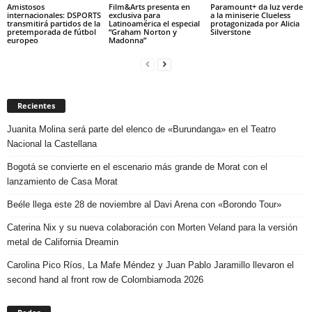
Amistosos
Film&Arts presenta en
Paramount+ da luz verde
internacionales: DSPORTS
exclusiva para
a la miniserie Clueless
transmitirá partidos de la
Latinoamérica el especial
protagonizada por Alicia
pretemporada de fútbol
“Graham Norton y
Silverstone
europeo
Madonna”
Recientes
Juanita Molina será parte del elenco de «Burundanga» en el Teatro
Nacional la Castellana
Bogotá se convierte en el escenario más grande de Morat con el
lanzamiento de Casa Morat
Beéle llega este 28 de noviembre al Davi Arena con «Borondo Tour»
Caterina Nix y su nueva colaboración con Morten Veland para la versión
metal de California Dreamin
Carolina Pico Ríos, La Mafe Méndez y Juan Pablo Jaramillo llevaron el
second hand al front row de Colombiamoda 2026