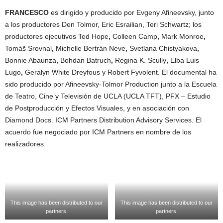
FRANCESCO
es dirigido y producido por Evgeny Afineevsky, junto
a los productores Den Tolmor, Eric Esrailian, Teri Schwartz; los
productores ejecutivos Ted Hope
,
Colleen Camp
,
Mark Monroe
,
Tomáš Srovnal
,
Michelle Bertrán Neve
,
Svetlana Chistyakova
,
Bonnie Abaunza
,
Bohdan Batruch
,
Regina K. Scully
,
Elba Luis
Lugo
,
Geralyn White Dreyfous y
Robert Fyvolent. El documental ha
sido producido por Afineevsky-Tolmor Production junto a la Escuela
de Teatro, Cine y Televisión de UCLA (UCLA TFT), PFX – Estudio
de Postproducción y Efectos Visuales, y en asociación con
Diamond Docs. ICM Partners Distribution Advisory Services. El
acuerdo fue negociado por ICM Partners en nombre de los
realizadores.
This image has been distributed to our
This image has been distributed to our
partners.
partners.