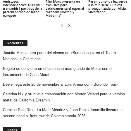
Amistosos
Film&Arts presenta en
Paramount+ da luz verde
internacionales: DSPORTS
exclusiva para
a la miniserie Clueless
transmitirá partidos de la
Latinoamérica el especial
protagonizada por Alicia
pretemporada de fútbol
“Graham Norton y
Silverstone
europeo
Madonna”
Recientes
Juanita Molina será parte del elenco de «Burundanga» en el Teatro
Nacional la Castellana
Bogotá se convierte en el escenario más grande de Morat con el
lanzamiento de Casa Morat
Beéle llega este 28 de noviembre al Davi Arena con «Borondo Tour»
Caterina Nix y su nueva colaboración con Morten Veland para la versión
metal de California Dreamin
Carolina Pico Ríos, La Mafe Méndez y Juan Pablo Jaramillo llevaron el
second hand al front row de Colombiamoda 2026
Redes