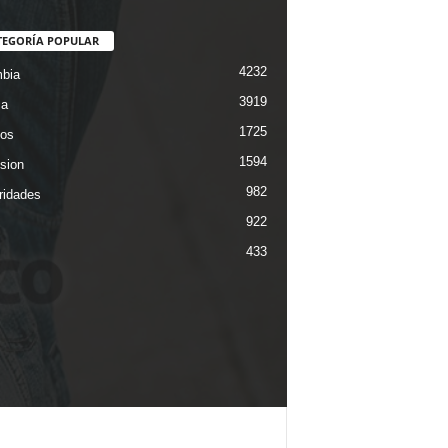
TEGORÍA POPULAR
4232
bia
3919
ca
1725
os
1594
ision
982
ridades
922
433