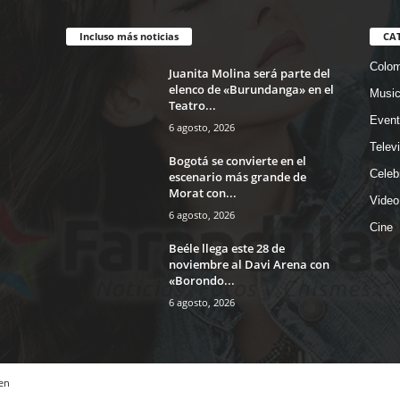
Incluso más noticias
CA
Colom
Juanita Molina será parte del
elenco de «Burundanga» en el
Musi
Teatro...
Event
6 agosto, 2026
Telev
Bogotá se convierte en el
Celeb
escenario más grande de
Morat con...
Video
6 agosto, 2026
Cine
Beéle llega este 28 de
noviembre al Davi Arena con
«Borondo...
6 agosto, 2026
en