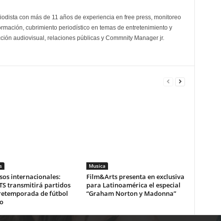
odista con más de 11 años de experiencia en free press, monitoreo
ormación, cubrimiento periodístico en temas de entretenimiento y
cción audiovisual, relaciones públicas y Commnity Manager jr.
s
Musica
os internacionales:
Film&Arts presenta en exclusiva
S transmitirá partidos
para Latinoamérica el especial
pretemporada de fútbol
“Graham Norton y Madonna”
o