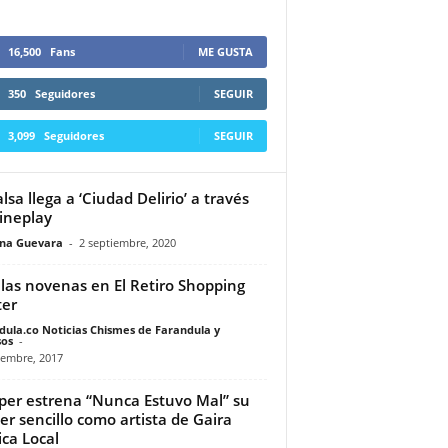
16,500
Fans
ME GUSTA
350
Seguidores
SEGUIR
3,099
Seguidores
SEGUIR
alsa llega a ‘Ciudad Delirio’ a través
ineplay
ina Guevara
-
2 septiembre, 2020
 las novenas en El Retiro Shopping
er
dula.co Noticias Chismes de Farandula y
os
-
iembre, 2017
er estrena “Nunca Estuvo Mal” su
er sencillo como artista de Gaira
ca Local