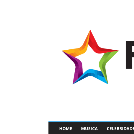
–
HOME
MUSICA
CELEBRIDAD
F