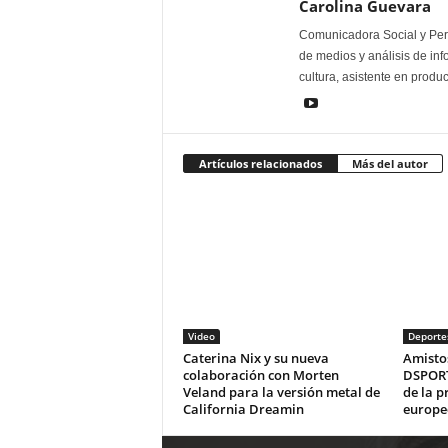
Carolina Guevara
Comunicadora Social y Peri
de medios y análisis de inf
cultura, asistente en produ
Artículos relacionados
Más del autor
Video
Deporte
Caterina Nix y su nueva
Amistos
colaboración con Morten
DSPORT
Veland para la versión metal de
de la 
California Dreamin
europe