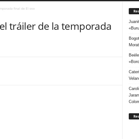
emporada final de El oso
Rec
Juani
l tráiler de la temporada
«Buru
Bogot
Morat
Beéle
«Boro
Cater
Velan
Carol
Jaram
Colo
Re