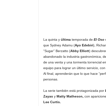
La quinta y
última
temporada de
El Oso
r
que Sydney Adamu (
Ayo Edebiri
), Richa
“Sugar” Berzatto (
Abby Elliott
) descubre
abandonado la industria gastronómica, dej
de una venta y una tormenta torrencial en
equipo para lograr un último servicio, con
Al final, aprenderán que lo que hace “perf
personas.
La serie también está protagonizada por
Zayas
y
Matty Matheson,
con aparicion
Lee Curtis.