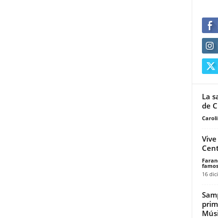
La s
de C
Carol
Vive
Cent
Faran
famos
16 dic
Samp
prim
Músi