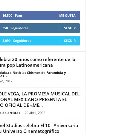
16,500
Fans
ME GUSTA
350
Seguidores
SEGUIR
3,099
Seguidores
SEGUIR
elebra 20 años como referente de la
ura pop Latinoamericana
dula.co Noticias Chismes de Farandula y
os
-
yo, 2017
OLE VEGA, LA PROMESA MUSICAL DEL
IONAL MEXICANO PRESENTA EL
O OFICIAL DE «ME...
 de artistas
-
22 abril, 2022
el Studios celebra El 10° Aniversario
u Universo Cinematográfico