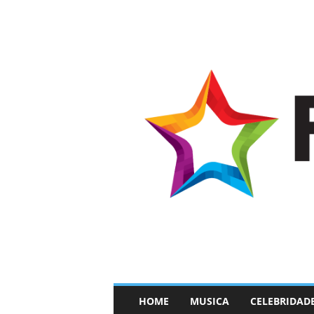
–
HOME
MUSICA
CELEBRIDAD
F