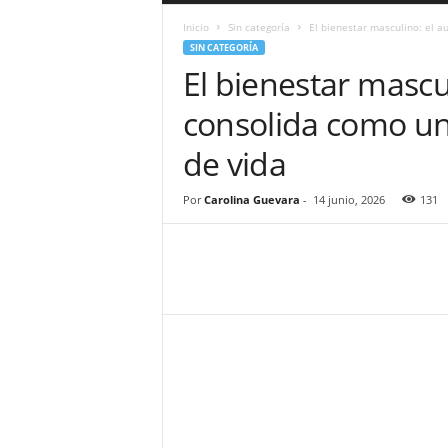
a
Inicio
Sin categoría
El bienestar masculino: el a
r
SIN CATEGORÍA
a
El bienestar mascu
n
d
consolida como un 
u
l
de vida
a
.
C
Por
Carolina Guevara
-
14 junio, 2026
131
O
N
o
t
i
c
i
a
s
d
e