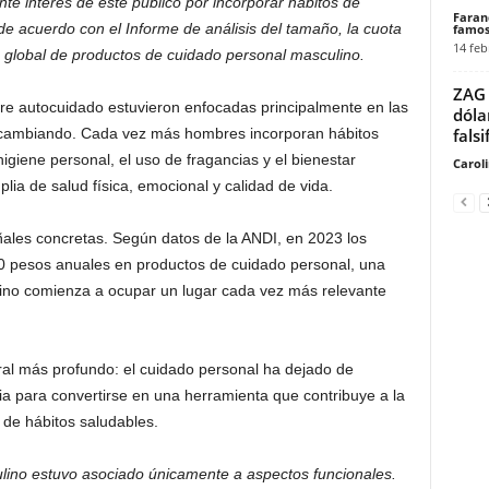
nte interés de este público por incorporar hábitos de
Faran
 de acuerdo con el Informe de análisis del tamaño, la cuota
famos
14 feb
 global de productos de cuidado personal masculino.
ZAG 
re autocuidado estuvieron enfocadas principalmente en las
dóla
falsi
 cambiando. Cada vez más hombres incorporan hábitos
higiene personal, el uso de fragancias y el bienestar
Carol
lia de salud física, emocional y calidad de vida.
ales concretas. Según datos de la ANDI, en 2023 los
0 pesos anuales en productos de cuidado personal, una
ulino comienza a ocupar un lugar cada vez más relevante
al más profundo: el cuidado personal ha dejado de
ia para convertirse en una herramienta que contribuye a la
 de hábitos saludables.
ino estuvo asociado únicamente a aspectos funcionales.