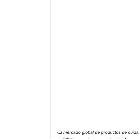
F
a
m
o
s
o
s
-El mercado global de productos de cuid