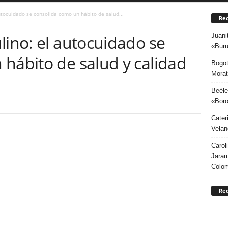
utocuidado se consolida como un hábito de salud...
Rec
Juani
lino: el autocuidado se
«Buru
hábito de salud y calidad
Bogot
Morat
Beéle
«Boro
Cater
Velan
Carol
Jaram
Colo
Re