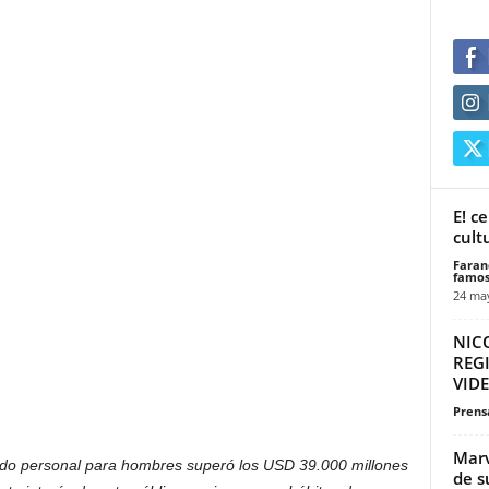
E! c
cult
Faran
famos
24 ma
NIC
REG
VIDE
Prensa
Marv
ado personal para hombres superó los USD 39.000 millones
de s