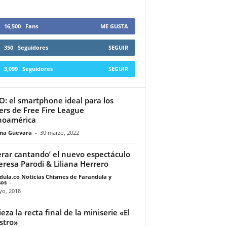
16,500
Fans
ME GUSTA
350
Seguidores
SEGUIR
3,099
Seguidores
SEGUIR
: el smartphone ideal para los
rs de Free Fire League
noamérica
ina Guevara
-
30 marzo, 2022
erar cantando’ el nuevo espectáculo
eresa Parodi & Liliana Herrero
dula.co Noticias Chismes de Farandula y
os
-
yo, 2018
eza la recta final de la miniserie «El
stro»