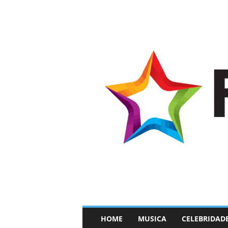
–
HOME
MUSICA
CELEBRIDAD
F