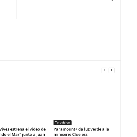
Television
Vives estrena el video de
Paramount+ da luz verde a la
do el Mar” junto a Juan
miniserie Clueless