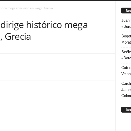
órico mega concierto en Parga, Grecia
Rec
Juani
dirige histórico mega
«Buru
, Grecia
Bogot
Morat
Beéle
«Boro
Cater
Velan
Carol
Jaram
Colo
Re