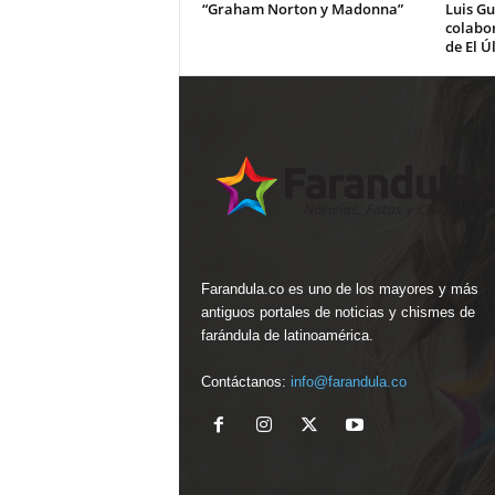
“Graham Norton y Madonna”
Luis Gu
colabo
de El Ú
Farandula.co es uno de los mayores y más
antiguos portales de noticias y chismes de
farándula de latinoamérica.
Contáctanos:
info@farandula.co