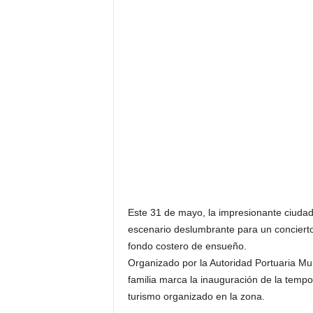
F
a
m
o
s
o
s
Este 31 de mayo, la impresionante ciudad
escenario deslumbrante para un concierto
fondo costero de ensueño.
Organizado por la Autoridad Portuaria Muni
familia marca la inauguración de la temp
turismo organizado en la zona.