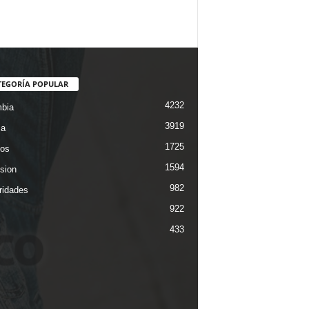
TEGORÍA POPULAR
4232
bia
3919
ca
1725
os
1594
ision
982
ridades
922
433