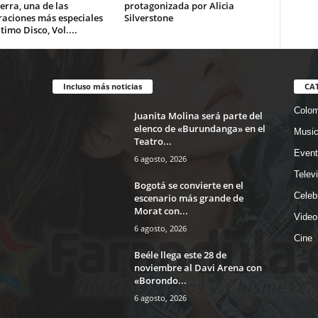
erra, una de las
protagonizada por Alicia
raciones más especiales
Silverstone
ltimo Disco, Vol....
Incluso más noticias
CA
Colom
Juanita Molina será parte del
elenco de «Burundanga» en el
Musi
Teatro...
Event
6 agosto, 2026
Telev
Bogotá se convierte en el
Celeb
escenario más grande de
Morat con...
Video
6 agosto, 2026
Cine
Beéle llega este 28 de
noviembre al Davi Arena con
«Borondo...
6 agosto, 2026