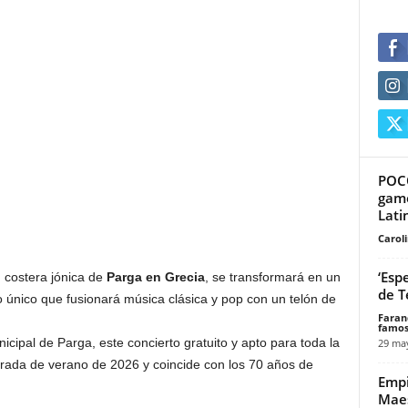
POCO
game
Lati
Carol
‘Esp
 costera jónica de
Parga en Grecia
, se transformará en un
de T
 único que fusionará música clásica y pop con un telón de
Faran
famos
cipal de Parga, este concierto gratuito y apto para toda la
29 ma
orada de verano de 2026 y coincide con los 70 años de
Empi
Mae