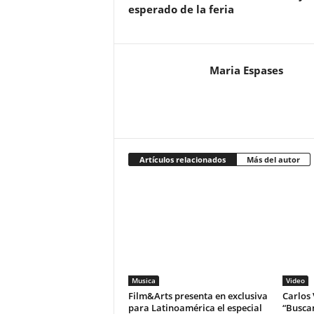
esperado de la feria
Maria Espases
Artículos relacionados
Más del autor
Musica
Video
Film&Arts presenta en exclusiva
Carlos 
para Latinoamérica el especial
“Buscan