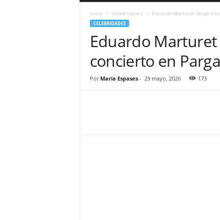
a
Inicio
Celebridades
Eduardo Marturet dirige hist
r
CELEBRIDADES
a
Eduardo Marturet 
n
d
concierto en Parga
u
l
a
Por
Maria Espases
-
29 mayo, 2026
173
.
C
O
N
o
t
i
c
i
a
s
d
e