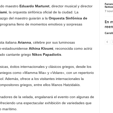
Faran
rado maestro
Eduardo Marturet
, director musical y director
famos
7 nov
iami
, la orquesta sinfónica oficial de la ciudad. La
erazgo del maestro guiarán a la
Orquesta Sinfónica de
En m
 programa lleno de momentos emotivos y sorpresas
reen
Carol
ta italiana
Arianna
, célebre por sus luminosas
eco-estadounidense
Athina Kloumi
, reconocida como actriz
mado cantante griego
Nikos Papadiotis
.
icas, éxitos internacionales y clásicos griegos, desde los
raniegos como «Mamma Mia» y «Volare», con un repertorio
ol. Además, ofrece a los visitantes internacionales la
ompositores griegos, entre ellos Manos Hatzidakis.
inadores de la velada, engalanará el evento con algunas de
freciendo una espectacular exhibición de variedades que
o marítimo.