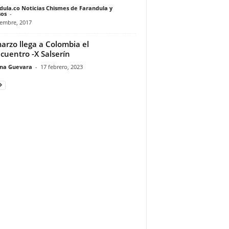
dula.co Noticias Chismes de Farandula y
os
-
iembre, 2017
arzo llega a Colombia el
cuentro -X Salserín
ina Guevara
-
17 febrero, 2023