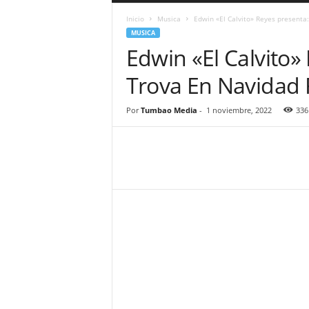
a
Inicio
Musica
Edwin «El Calvito» Reyes presenta:
r
MUSICA
a
Edwin «El Calvito»
n
d
Trova En Navidad F
u
l
a
Por
Tumbao Media
-
1 noviembre, 2022
336
.
C
O
N
o
t
i
c
i
a
s
d
e