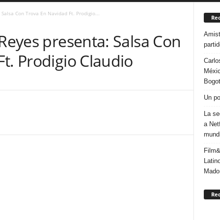
 Salsa Con Trova En Navidad Ft. Prodigio...
Rec
Amist
 Reyes presenta: Salsa Con
parti
t. Prodigio Claudio
Carlo
Méxic
Bogo
Un po
La se
a Net
mundi
Film&
Latin
Mado
Re