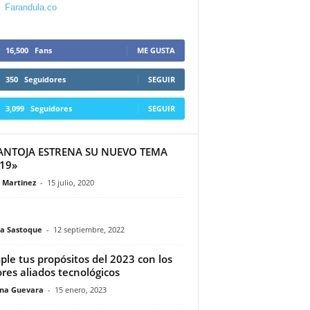
Farandula.co
16,500
Fans
ME GUSTA
350
Seguidores
SEGUIR
3,099
Seguidores
SEGUIR
PANTOJA ESTRENA SU NUEVO TEMA
19»
a Martinez
-
15 julio, 2020
a Sastoque
-
12 septiembre, 2022
le tus propósitos del 2023 con los
res aliados tecnológicos
ina Guevara
-
15 enero, 2023