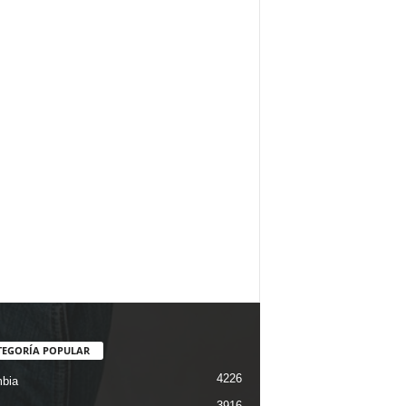
TEGORÍA POPULAR
4226
bia
3916