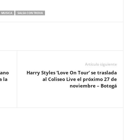
MUSICA
SALSA CON TROVA
Artículo siguiente
gano
Harry Styles ‘Love On Tour’ se traslada
 la
al Coliseo Live el próximo 27 de
noviembre – Botogá