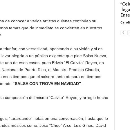
“Cel
lleg
Ente
ha de conocer a varios artistas quienes continúan su
Carol
ndonos temas que de inmediato se convierten en nuestros
a.
 triunfar, con versatilidad, apostando a su visión y si es
 llevar alegría a un público exigente que pide Salsa Nueva,
nte uno de esos casos, pues Edwin “El Calvito” Reyes, en
a Nacional de Puerto Rico, el Maestro Prodigio Claudio,
a esos tiempos que el salsero tanto atesora en tiempos
llamado
“SALSA CON TROVA EN NAVIDAD”
.
una composición del mismo “Calvito” Reyes, y arreglo hecho
os, “tarareando” notas en una conversación, hasta que lo
grandes músicos como: José “Cheo” Arce, Luis Gines, David