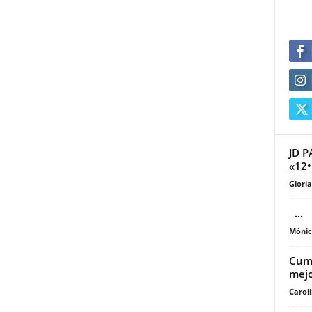
JD 
«12•
Glori
...
Mónic
Cump
mejo
Carol