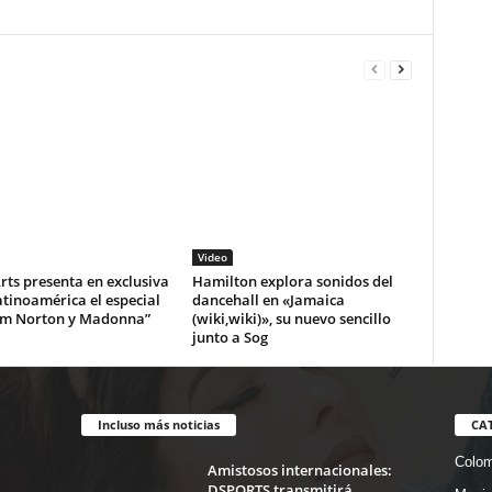
Video
ts presenta en exclusiva
Hamilton explora sonidos del
tinoamérica el especial
dancehall en «Jamaica
m Norton y Madonna”
(wiki,wiki)», su nuevo sencillo
junto a Sog
Incluso más noticias
CA
Colom
Amistosos internacionales:
DSPORTS transmitirá