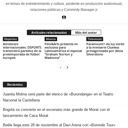
en temas de entretenimiento y cultura, asistente en producción audiovisual,
relaciones públicas y Commnity Manager jr.
Artículos relacionados
Más del autor
Deportes
Musica
Television
Amistosos
Film&Arts presenta en
Paramount+ da luz verde
internacionales: DSPORTS
exclusiva para
a la miniserie Clueless
transmitirá partidos de la
Latinoamérica el especial
protagonizada por Alicia
pretemporada de fútbol
“Graham Norton y
Silverstone
europeo
Madonna”
Recientes
Juanita Molina será parte del elenco de «Burundanga» en el Teatro
Nacional la Castellana
Bogotá se convierte en el escenario más grande de Morat con el
lanzamiento de Casa Morat
Beéle llega este 28 de noviembre al Davi Arena con «Borondo Tour»