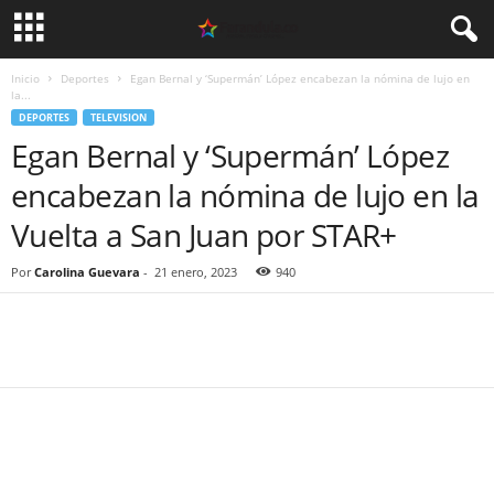
Inicio
Deportes
Egan Bernal y ‘Supermán’ López encabezan la nómina de lujo en
la...
DEPORTES
TELEVISION
Egan Bernal y ‘Supermán’ López
encabezan la nómina de lujo en la
Vuelta a San Juan por STAR+
Por
Carolina Guevara
-
21 enero, 2023
940