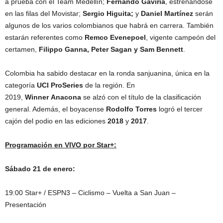
a prueba con el Team Medellín;
Fernando
Gaviria
, estrenándose
en las filas del Movistar;
Sergio
Higuita
;
y
Daniel
Martínez
serán
algunos de los varios colombianos que habrá en carrera. También
estarán referentes como
Remco
Evenepoel
, vigente campeón del
certamen,
Filippo
Ganna, Peter
Sagan y Sam Bennett
.
Colombia ha sabido destacar en la ronda sanjuanina, única en la
categoría
UCI ProSeries
de la región. En
2019,
Winner
Anacona
se alzó con el título de la clasificación
general. Además, el boyacense
Rodolfo
Torres
logró el tercer
cajón del podio en las ediciones
2018
y
2017
.
Programación en VIVO por Star+:
Sábado 21 de enero:
19:00 Star+ / ESPN3 – Ciclismo – Vuelta a San Juan –
Presentación