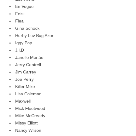
En Vogue
Feist
Flea
Gina Schock
Hurby Luv Bug Azor
Iggy Pop
J.I.D
Janelle Monáe
Jerry Cantrell
Jim Carrey
Joe Perry
Killer Mike
Lisa Coleman
Maxwell
Mick Fleetwood
Mike McCready
Missy Elliott
Nancy Wilson