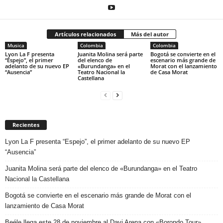
Artículos relacionados
Más del autor
Musica
Colombia
Colombia
Lyon La F presenta
Juanita Molina será parte
Bogotá se convierte en el
“Espejo”, el primer
del elenco de
escenario más grande de
adelanto de su nuevo EP
«Burundanga» en el
Morat con el lanzamiento
“Ausencia”
Teatro Nacional la
de Casa Morat
Castellana
Recientes
Lyon La F presenta “Espejo”, el primer adelanto de su nuevo EP
“Ausencia”
Juanita Molina será parte del elenco de «Burundanga» en el Teatro
Nacional la Castellana
Bogotá se convierte en el escenario más grande de Morat con el
lanzamiento de Casa Morat
Beéle llega este 28 de noviembre al Davi Arena con «Borondo Tour»