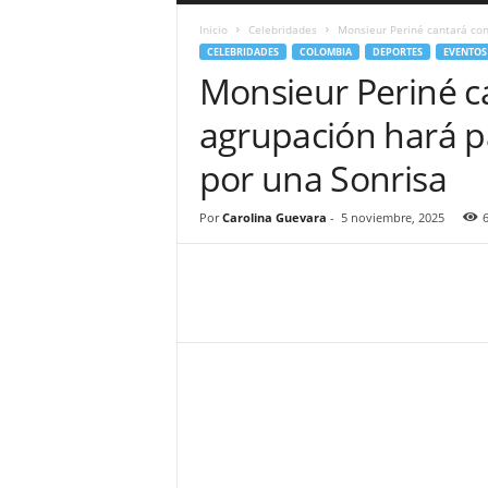
a
Inicio
Celebridades
Monsieur Periné cantará con 
r
CELEBRIDADES
COLOMBIA
DEPORTES
EVENTOS
a
Monsieur Periné ca
n
d
agrupación hará pa
u
l
por una Sonrisa
a
.
C
Por
Carolina Guevara
-
5 noviembre, 2025
O
N
o
t
i
c
i
a
s
d
e