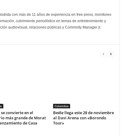
odista con más de 11 años de experiencia en free press, monitoreo
ormación, cubrimiento periodístico en temas de entretenimiento y
cción audiovisual, relaciones públicas y Commnity Manager jr.
a
Colombia
se convierte en el
Beéle llega este 28 de noviembre
rio más grande de Morat
al Davi Arena con «Borondo
lanzamiento de Casa
Tour»