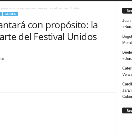
propósito: la agrupación hará parte del Festival Unidos...
Rec
MUSICA
Juani
ntará con propósito: la
«Buru
rte del Festival Unidos
Bogot
Morat
Beéle
«Boro
650
Cater
Velan
Carol
Jaram
Colo
Re