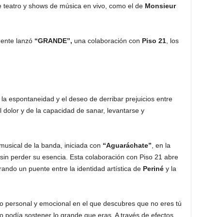
de teatro y shows de música en vivo, como el de
Monsieur
mente lanzó
“GRANDE”,
una colaboración con
Piso 21
, los
la espontaneidad y el deseo de derribar prejuicios entre
l dolor y de la capacidad de sanar, levantarse y
 musical de la banda, iniciada con
“Aguaráchate”
, en la
sin perder su esencia. Esta colaboración con Piso 21 abre
ando un puente entre la identidad artística de
Periné
y la
to personal y emocional en el que descubres que no eres tú
o podía sostener lo grande que eras. A través de efectos