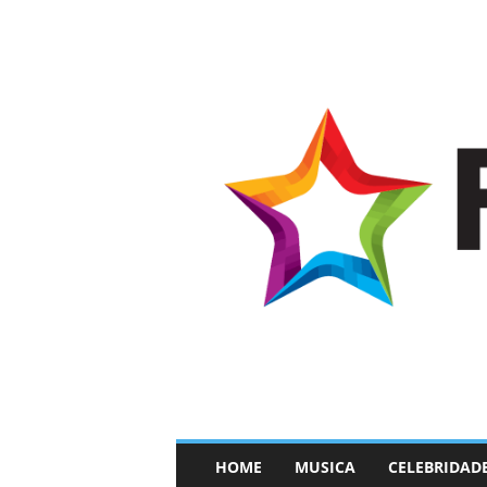
–
HOME
MUSICA
CELEBRIDAD
F