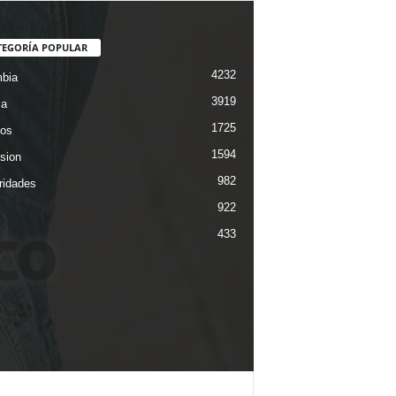
TEGORÍA POPULAR
4232
bia
3919
ca
1725
os
1594
ision
982
ridades
922
433