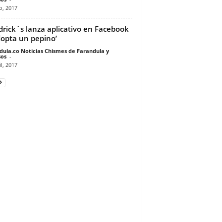
io, 2017
rick´s lanza aplicativo en Facebook
dopta un pepino’
dula.co Noticias Chismes de Farandula y
os
-
il, 2017