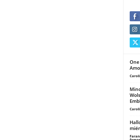
One 
Amor
Carol
Mino
Wols
Embl
Carol
Hall
miér
Faran
famos