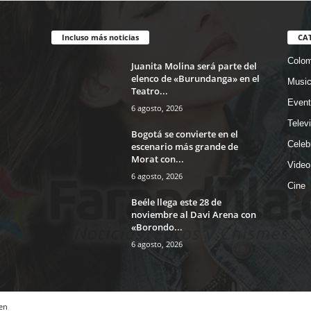
Incluso más noticias
CA
Colom
Juanita Molina será parte del
elenco de «Burundanga» en el
Musi
Teatro...
Event
6 agosto, 2026
Telev
Bogotá se convierte en el
Celeb
escenario más grande de
Morat con...
Video
6 agosto, 2026
Cine
Beéle llega este 28 de
noviembre al Davi Arena con
«Borondo...
6 agosto, 2026
en