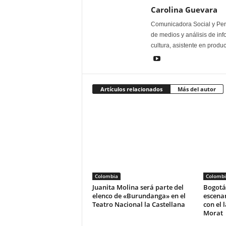
Carolina Guevara
Comunicadora Social y Peri
de medios y análisis de inf
cultura, asistente en produ
Artículos relacionados
Más del autor
Colombia
Colombi
Juanita Molina será parte del
Bogotá 
elenco de «Burundanga» en el
escena
Teatro Nacional la Castellana
con el 
Morat