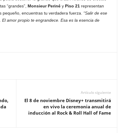
stas “grandes”,
Monsieur Periné
y
Piso 21
representan
ías pequeño, encuentras tu verdadera fuerza.
“Salir de ese
o. El amor propio te engrandece. Esa es la esencia de
Artículo siguiente
ndo,
El 8 de noviembre Disney+ transmitirá
nda
en vivo la ceremonia anual de
inducción al Rock & Roll Hall of Fame