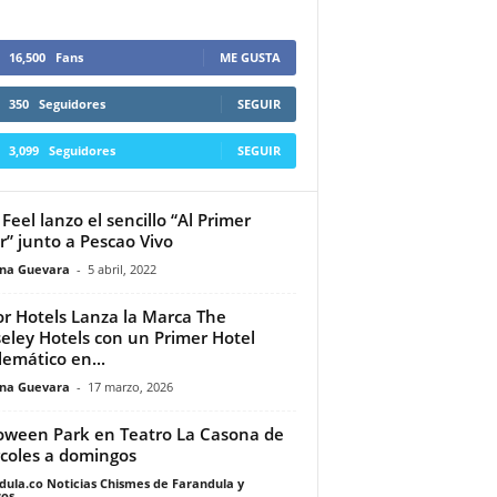
16,500
Fans
ME GUSTA
350
Seguidores
SEGUIR
3,099
Seguidores
SEGUIR
Feel lanzo el sencillo “Al Primer
” junto a Pescao Vivo
ina Guevara
-
5 abril, 2022
r Hotels Lanza la Marca The
eley Hotels con un Primer Hotel
emático en...
ina Guevara
-
17 marzo, 2026
oween Park en Teatro La Casona de
coles a domingos
dula.co Noticias Chismes de Farandula y
os
-