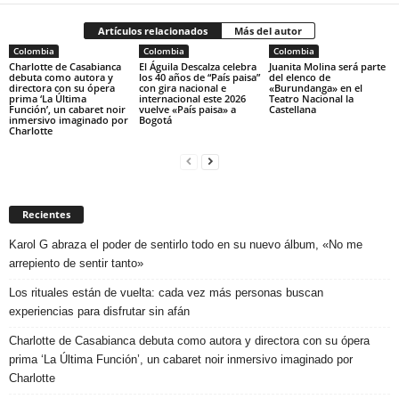
Artículos relacionados
Más del autor
Colombia
Colombia
Colombia
Charlotte de Casabianca
El Águila Descalza celebra
Juanita Molina será parte
debuta como autora y
los 40 años de “País paisa”
del elenco de
directora con su ópera
con gira nacional e
«Burundanga» en el
prima ‘La Última
internacional este 2026
Teatro Nacional la
Función’, un cabaret noir
vuelve «País paisa» a
Castellana
inmersivo imaginado por
Bogotá
Charlotte
Recientes
Karol G abraza el poder de sentirlo todo en su nuevo álbum, «No me
arrepiento de sentir tanto»
Los rituales están de vuelta: cada vez más personas buscan
experiencias para disfrutar sin afán
Charlotte de Casabianca debuta como autora y directora con su ópera
prima ‘La Última Función’, un cabaret noir inmersivo imaginado por
Charlotte