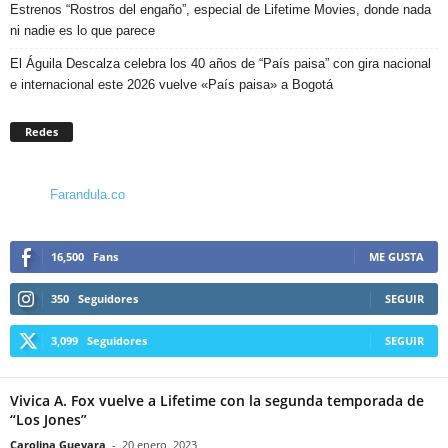
Estrenos “Rostros del engaño”, especial de Lifetime Movies, donde nada
ni nadie es lo que parece
El Águila Descalza celebra los 40 años de “País paisa” con gira nacional
e internacional este 2026 vuelve «País paisa» a Bogotá
Redes
Farandula.co
16,500
Fans
ME GUSTA
350
Seguidores
SEGUIR
3,099
Seguidores
SEGUIR
Vivica A. Fox vuelve a Lifetime con la segunda temporada de
“Los Jones”
Carolina Guevara
-
20 enero, 2023