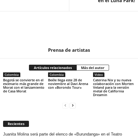
en el Luna Park!
Prensa de artistas
Artículos relacionados
Más del autor
Colombia
Colombia
Video
Bogotá se convierte en el
Beéle llega este 28 de
Caterina Nix y su nueva
escenario más grande de
noviembre al Davi Arena
colaboración con Morten
Morat con el lanzamiento
con «Borondo Tour»
Veland para la versión
de Casa Morat
metal de California
Dreamin
Recientes
Juanita Molina será parte del elenco de «Burundanga» en el Teatro