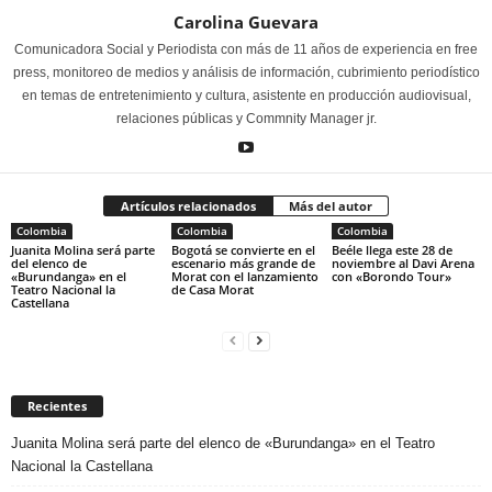
Carolina Guevara
Comunicadora Social y Periodista con más de 11 años de experiencia en free
press, monitoreo de medios y análisis de información, cubrimiento periodístico
en temas de entretenimiento y cultura, asistente en producción audiovisual,
relaciones públicas y Commnity Manager jr.
Artículos relacionados
Más del autor
Colombia
Colombia
Colombia
Juanita Molina será parte
Bogotá se convierte en el
Beéle llega este 28 de
del elenco de
escenario más grande de
noviembre al Davi Arena
«Burundanga» en el
Morat con el lanzamiento
con «Borondo Tour»
Teatro Nacional la
de Casa Morat
Castellana
Recientes
Juanita Molina será parte del elenco de «Burundanga» en el Teatro
Nacional la Castellana