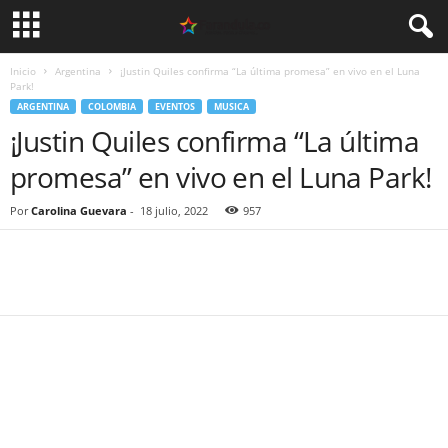
Inicio
Argentina
¡Justin Quiles confirma “La última promesa” en vivo en el Luna
Park!
ARGENTINA
COLOMBIA
EVENTOS
MUSICA
¡Justin Quiles confirma “La última
promesa” en vivo en el Luna Park!
Por
Carolina Guevara
-
18 julio, 2022
957